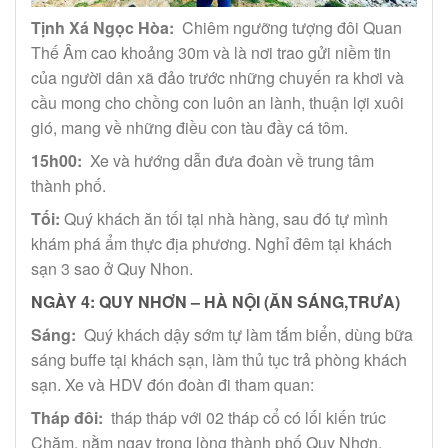
Tịnh Xá Ngọc Hòa:
Chiêm ngưỡng tượng đôi Quan
Thế Âm cao khoảng 30m và là nơi trao gửi niềm tin
của người dân xã đảo trước những chuyến ra khơi và
cầu mong cho chồng con luôn an lành, thuận lợi xuôi
gió, mang về những điều con tàu đầy cá tôm.
15h00:
Xe và hướng dẫn đưa đoàn về trung tâm
thành phố.
Tối:
Quý khách ăn tối tại nhà hàng, sau đó tự mình
khám phá ẩm thực địa phương. Nghỉ đêm tại khách
sạn 3 sao ở Quy Nhon.
NGÀY 4: QUY NHƠN – HÀ NỘI (ĂN SÁNG,TRƯA)
Sáng:
Quý khách dậy sớm tự làm tắm biển, dùng bữa
sáng buffe tại khách sạn, làm thủ tục trả phòng khách
sạn. Xe và HDV đón đoàn đi tham quan:
Tháp đôi:
tháp tháp với 02 tháp cổ có lối kiến ​​trúc
Chăm, nằm ngay trong lòng thành phố Quy Nhơn.