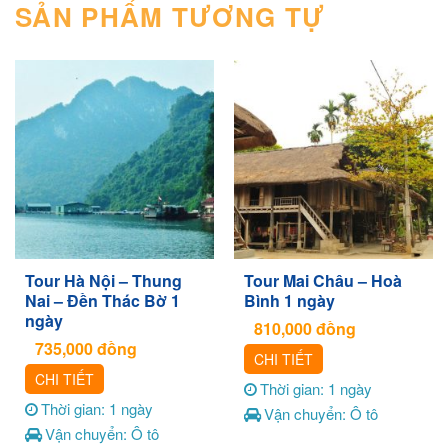
SẢN PHẨM TƯƠNG TỰ
Tour Hà Nội – Thung
Tour Mai Châu – Hoà
Nai – Đền Thác Bờ 1
Bình 1 ngày
ngày
810,000
đồng
735,000
đồng
CHI TIẾT
CHI TIẾT
Thời gian: 1 ngày
Thời gian: 1 ngày
Vận chuyển: Ô tô
Vận chuyển: Ô tô