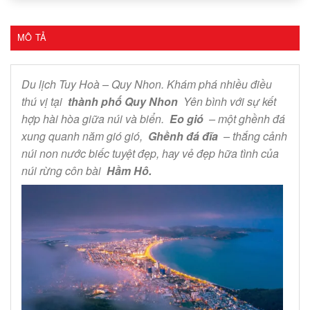
MÔ TẢ
Du lịch Tuy Hoà – Quy Nhon. Khám phá nhiều điều
thú vị tại
thành phố Quy Nhon
Yên bình với sự kết
hợp hài hòa giữa núi và biển.
Eo gió
– một ghềnh đá
xung quanh năm gió gió,
Ghềnh đá đĩa
– thắng cảnh
núi non nước biếc tuyệt đẹp, hay vẻ đẹp hữa tình của
núi rừng côn bài
Hầm Hô.