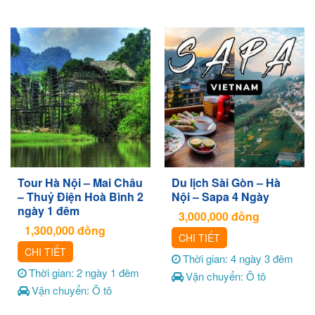
Tour Hà Nội – Mai Châu
Du lịch Sài Gòn – Hà
– Thuỷ Điện Hoà Bình 2
Nội – Sapa 4 Ngày
ngày 1 đêm
3,000,000
đồng
1,300,000
đồng
CHI TIẾT
CHI TIẾT
Thời gian: 4 ngày 3 đêm
Thời gian: 2 ngày 1 đêm
Vận chuyển: Ô tô
Vận chuyển: Ô tô