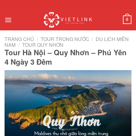
Chuyển
đến
nội
0
dung
TRANG CHỦ
/
TOUR TRONG NƯỚC
/
DU LỊCH MIỀN
NAM
/
TOUR QUY NHƠN
Tour Hà Nội – Quy Nhơn – Phú Yên
4 Ngày 3 Đêm