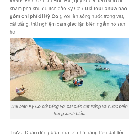
8h30:
Đến bến tàu Hon Hải, quý khách lên cano đi
khám phá khu du lịch đảo Kỳ Co (
Giá tour chưa bao
gồm chi phí đi Kỳ Co
), với làn sóng nước trong vắt,
cát trắng, trải nghiệm cảm giác lặn biển ngắm hô san
hô.
Bãi biển Kỳ Co nổi tiếng với bãi biển cát trắng và nước biển
trong xanh biếc.
Trưa:
Đoàn dùng bữa trưa tại nhà hàng trên đất liền.