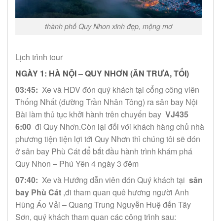
thành phố Quy Nhon xinh đẹp, mộng mơ
Lịch trình tour
NGÀY 1: HÀ NỘI – QUY NHƠN (ĂN TRƯA, TỐI)
03:45:
Xe và HDV đón quý khách tại cổng công viên
Thống Nhất (đường Trần Nhân Tông) ra sân bay Nội
Bài làm thủ tục khởi hành trên chuyến bay
VJ435
6:00
đi Quy Nhơn.Còn lại đối với khách hàng chủ nhà
phương tiện tiện lợi tới Quy Nhơn thì chúng tôi sẽ đón
ở sân bay Phù Cát để bắt đầu hành trình khám phá
Quy Nhon – Phú Yên 4 ngày 3 đêm
07:40:
Xe và Hướng dẫn viên đón Quý khách tại
sân
bay Phù Cát
,đi tham quan quê hương người Anh
Hùng Áo Vải – Quang Trung Nguyễn Huệ đến Tây
Sơn, quý khách tham quan các công trình sau: