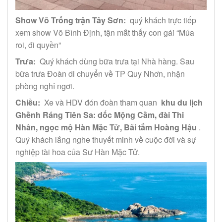
Show Võ Trống trận Tây Sơn:
quý khách trực tiếp
xem show Võ Bình Định, tận mắt thấy con gái “Múa
roi, đi quyền”
Trưa:
Quý khách dùng bữa trưa tại Nhà hàng. Sau
bữa trưa Đoàn di chuyển về TP Quy Nhơn, nhận
phòng nghỉ ngơi.
Chiều:
Xe và HDV đón đoàn tham quan
khu du lịch
Ghềnh Ráng Tiên Sa: dốc Mộng Cầm, đài Thi
Nhân, ngọc mộ Hàn Mặc Tử, Bãi tắm Hoàng Hậu
.
Quý khách lắng nghe thuyết minh về cuộc đời và sự
nghiệp tài hoa của Sư Hàn Mặc Tử.