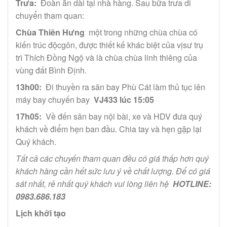
Trưa:
Đoàn ăn dài tại nhà hàng. Sau bữa trưa di
chuyển tham quan:
Chùa Thiên Hưng
một trong những chùa chùa có
kiến ​​trúc độcgôn, được thiết kế khác biệt của vịsư trụ
trì Thích Đồng Ngộ và là chùa chùa linh thiêng của
vùng đất Bình Định.
13h00:
Đi thuyền ra sân bay Phù Cát làm thủ tục lên
máy bay chuyến bay
VJ433 lúc 15:05
17h05:
Về đến sân bay nội bài, xe và HDV đưa quý
khách về điểm hẹn ban đầu. Chia tay và hẹn gặp lại
Quý khách.
Tất cả các chuyến tham quan đều có giá thấp hơn quý
khách hàng cần hết sức lưu ý về chất lượng. Để có giá
sát nhất, rẻ nhất quý khách vui lòng liên hệ
HOTLINE:
0983.686.183
Lịch khởi tạo