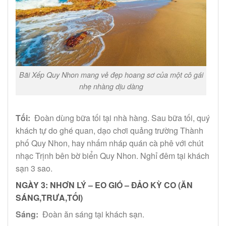
Bãi Xếp Quy Nhon mang vẻ đẹp hoang sơ của một cô gái
nhẹ nhàng dịu dàng
Tối:
Đoàn dùng bữa tối tại nhà hàng. Sau bữa tối, quý
khách tự do ghé quan, dạo chơi quảng trường Thành
phố Quy Nhon, hay nhấm nháp quán cà phê với chút
nhạc Trịnh bên bờ biển Quy Nhon. Nghỉ đêm tại khách
sạn 3 sao.
NGÀY 3: NHƠN LÝ – EO GIÓ – ĐẢO KỲ CO (ĂN
SÁNG,TRƯA,TỐI)
Sáng:
Đoàn ăn sáng tại khách sạn.