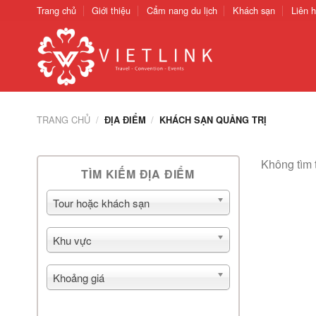
Chuyển
Trang chủ
Giới thiệu
Cẩm nang du lịch
Khách sạn
Liên 
đến
nội
dung
TRANG CHỦ
/
/
ĐỊA ĐIỂM
KHÁCH SẠN QUẢNG TRỊ
Không tìm 
TÌM KIẾM ĐỊA ĐIỂM
Tour hoặc khách sạn
Khu vực
Khoảng giá