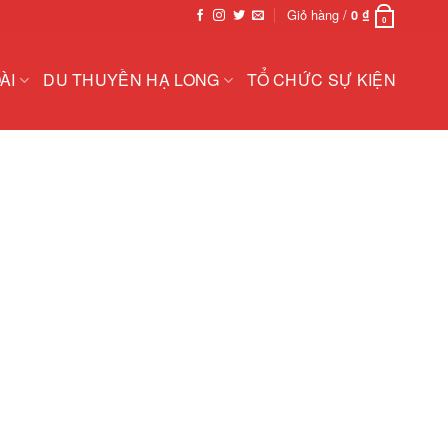
Giỏ hàng /
0
₫
0
ÀI
DU THUYỀN HẠ LONG
TỔ CHỨC SỰ KIỆN