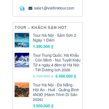
sale1@vietlinktour.com
TOUR – KHÁCH SẠN HOT
Tour Hà Nội - Sầm Sơn 2
Ngày 1 Đêm
1.390.000
₫
Tour Trung Quốc: Hà Khẩu
- Côn Minh - Núi Tuyết Kiệu
Tử 4 ngày 4 đêm từ Hà Nội
- Tết Dương lịch 2026
Giá
Giá
6.790.000
₫
6.490.000
₫
gốc
hiện
Tour Hà Nội - Đà Nẵng -
là:
tại
Hội An - Huế - Quảng Bình
6.790.000 ₫.
là:
4N3Đ (Hành Trình Di Sản
6.490.000 ₫.
2026)
3.950.000
₫