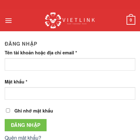
Chuyển
đến
nội
0
dung
ĐĂNG NHẬP
Tên tài khoản hoặc địa chỉ email
*
Mật khẩu
*
Ghi nhớ mật khẩu
ĐĂNG NHẬP
Quên mật khẩu?