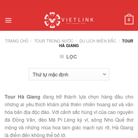
Chuyển
đến
nội
0
dung
TRANG CHỦ
/
TOUR TRONG NƯỚC
/
DU LỊCH MIỀN BẮC
/
TOUR
HÀ GIANG
LỌC
Tour Hà Giang
đang trở thành lựa chọn hàng đầu cho
những ai yêu thích khám phá thiên nhiên hoang sơ và văn
hóa bản địa độc đáo. Với cảnh sắc hùng vĩ của cao nguyên
đá Đồng Văn, đèo Mã Pí Lèng kỳ vĩ, sông Nho Quế thơ
mộng và những mùa hoa tam giác mạch rực rỡ, Hà Giang
là điểm đến không thể bỏ lỡ.