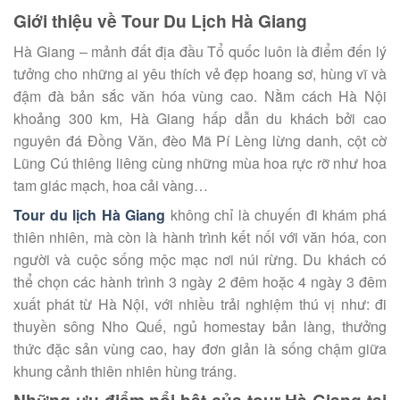
Giới thiệu về Tour Du Lịch Hà Giang
Hà Giang – mảnh đất địa đầu Tổ quốc luôn là điểm đến lý
tưởng cho những ai yêu thích vẻ đẹp hoang sơ, hùng vĩ và
đậm đà bản sắc văn hóa vùng cao. Nằm cách Hà Nội
khoảng 300 km, Hà Giang hấp dẫn du khách bởi cao
nguyên đá Đồng Văn, đèo Mã Pí Lèng lừng danh, cột cờ
Lũng Cú thiêng liêng cùng những mùa hoa rực rỡ như hoa
tam giác mạch, hoa cải vàng…
Tour du lịch Hà Giang
không chỉ là chuyến đi khám phá
thiên nhiên, mà còn là hành trình kết nối với văn hóa, con
người và cuộc sống mộc mạc nơi núi rừng. Du khách có
thể chọn các hành trình 3 ngày 2 đêm hoặc 4 ngày 3 đêm
xuất phát từ Hà Nội, với nhiều trải nghiệm thú vị như: đi
thuyền sông Nho Quế, ngủ homestay bản làng, thưởng
thức đặc sản vùng cao, hay đơn giản là sống chậm giữa
khung cảnh thiên nhiên hùng tráng.
Những ưu điểm nổi bật của tour Hà Giang tại