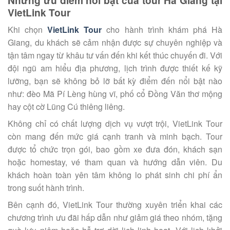
VietLink Tour
Khi chọn
VietLink Tour
cho hành trình khám phá Hà
Giang, du khách sẽ cảm nhận được sự chuyên nghiệp và
tận tâm ngay từ khâu tư vấn đến khi kết thúc chuyến đi. Với
đội ngũ am hiểu địa phương, lịch trình được thiết kế kỹ
lưỡng, bạn sẽ không bỏ lỡ bất kỳ điểm đến nổi bật nào
như: đèo Mã Pí Lèng hùng vĩ, phố cổ Đồng Văn thơ mộng
hay cột cờ Lũng Cú thiêng liêng.
Không chỉ có chất lượng dịch vụ vượt trội, VietLink Tour
còn mang đến mức giá cạnh tranh và minh bạch. Tour
được tổ chức trọn gói, bao gồm xe đưa đón, khách sạn
hoặc homestay, vé tham quan và hướng dẫn viên. Du
khách hoàn toàn yên tâm không lo phát sinh chi phí ẩn
trong suốt hành trình.
Bên cạnh đó, VietLink Tour thường xuyên triển khai các
chương trình ưu đãi hấp dẫn như giảm giá theo nhóm, tặng