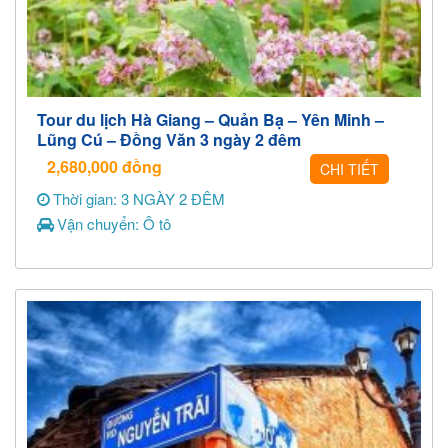
Tour du lịch Hà Giang – Quản Bạ – Yên Minh –
Lũng Cú – Đồng Văn 3 ngày 2 đêm
2,680,000
đồng
CHI TIẾT
Thời gian: 3 NGÀY 2 ĐÊM
Vận chuyển: Ô tô