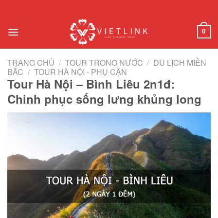
Chuyển
đến
nội
0
dung
TRANG CHỦ
/
TOUR TRONG NƯỚC
/
DU LỊCH MIỀN
BẮC
/
TOUR HÀ NỘI - PHỤ CẬN
Tour Hà Nội – Bình Liêu 2n1đ:
Chinh phục sống lưng khủng long