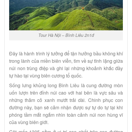
Tour Hà Nội – Bình Liêu 2n1đ
Đây là hành trình lý tưởng để tận hưởng bầu không khí
trong lành của miền biên viễn, tìm về sự tĩnh lặng giữa
núi non trùng điệp và ghi lại những khoảnh khắc đầy
tự hào tại vùng biên cương tổ quốc.
Sống lưng khủng long Bình Liêu là cung đường mòn
uốn lượn trên đỉnh núi cao với hai bên là vực sâu và
những thảm cỏ xanh mướt trải dài. Chinh phục con
đường này, bạn sẽ cảm nhận được sự tự do tự tại khi
phóng tầm mắt ngắm nhìn toàn cảnh núi non hùng vĩ
của vùng biên giới.
Cột mốc 1305 nằm ở vị trí cao nhất trên con đường