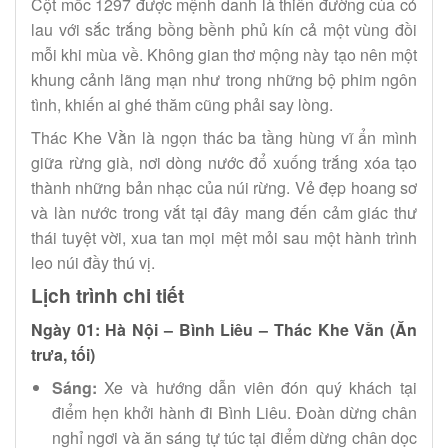
Cột mốc 1297 được mệnh danh là thiên đường của cỏ
lau với sắc trắng bồng bềnh phủ kín cả một vùng đồi
mỗi khi mùa về. Không gian thơ mộng này tạo nên một
khung cảnh lãng mạn như trong những bộ phim ngôn
tình, khiến ai ghé thăm cũng phải say lòng.
Thác Khe Vằn là ngọn thác ba tầng hùng vĩ ẩn mình
giữa rừng già, nơi dòng nước đổ xuống trắng xóa tạo
thành những bản nhạc của núi rừng. Vẻ đẹp hoang sơ
và làn nước trong vắt tại đây mang đến cảm giác thư
thái tuyệt vời, xua tan mọi mệt mỏi sau một hành trình
leo núi đầy thú vị.
Lịch trình chi tiết
Ngày 01: Hà Nội – Bình Liêu – Thác Khe Vằn (Ăn
trưa, tối)
Sáng:
Xe và hướng dẫn viên đón quý khách tại
điểm hẹn khởi hành đi Bình Liêu. Đoàn dừng chân
nghỉ ngơi và ăn sáng tự túc tại điểm dừng chân dọc