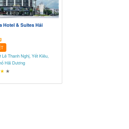
 Hotel & Suites Hải
g
ẾT
 Lê Thanh Nghị, Yết Kiêu,
hố Hải Dương
★
★