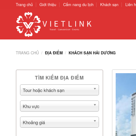
Chuyển
Trang chủ
Giới thiệu
Cẩm nang du lịch
Khách sạn
Liên 
đến
nội
dung
TRANG CHỦ
/
/
ĐỊA ĐIỂM
KHÁCH SẠN HẢI DƯƠNG
TÌM KIẾM ĐỊA ĐIỂM
Tour hoặc khách sạn
Khu vực
Khoảng giá