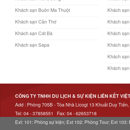
Khách sạn Buôn Ma Thuột
Khách sạn
Khách sạn Cần Thơ
Khách sạn
Khách sạn Cát Bà
Khách sạn
Khách sạn Sapa
Khách sạn
Khách sạn
Khách sạn
CÔNG TY TNHH DU LỊCH & SỰ KIỆN LIÊN KẾT VIỆ
Add : Phòng 705B - Tòa Nhà Licogi 13 Khuất Duy Tiến,
Tel: 04 - 37858551 Fax: 04 - 62653718
Ext: 101: Phòng sự kiện; Ext 102: Phòng Tour; Ext 103