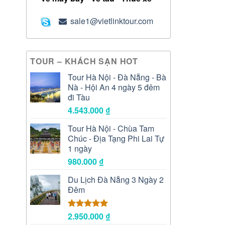
sale1@vietlinktour.com
TOUR – KHÁCH SẠN HOT
Tour Hà Nội - Đà Nẵng - Bà
Nà - Hội An 4 ngày 5 đêm
đi Tàu
4.543.000
₫
Tour Hà Nội - Chùa Tam
Chúc - Địa Tạng Phi Lai Tự
1 ngày
980.000
₫
Du Lịch Đà Nẵng 3 Ngày 2
Đêm
2.950.000
₫
Được xếp
hạng
5.00