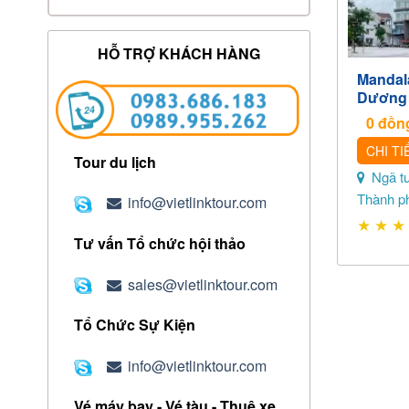
HỖ TRỢ KHÁCH HÀNG
Mandala
Dương
0
đồn
CHI TI
Tour du lịch
Ngã tư
Thành p
info@vietlinktour.com
★
★
★
Tư vấn Tổ chức hội thảo
sales@vietlinktour.com
Tổ Chức Sự Kiện
info@vietlinktour.com
Vé máy bay - Vé tàu - Thuê xe