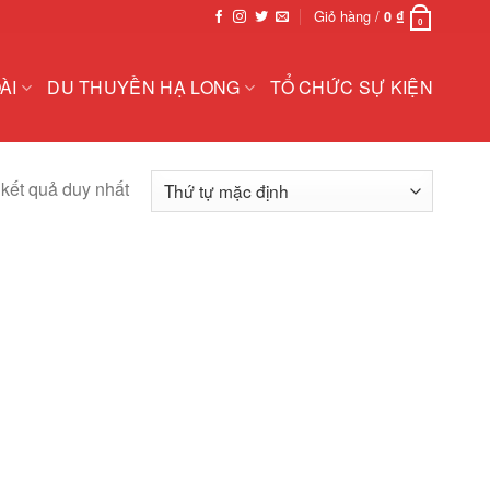
Giỏ hàng /
0
₫
0
ÀI
DU THUYỀN HẠ LONG
TỔ CHỨC SỰ KIỆN
 kết quả duy nhất