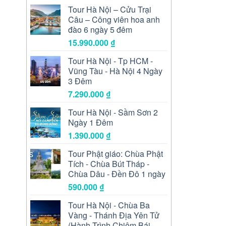
5 sao
Tour Hà Nội – Cửu Trại
Câu – Công viên hoa anh
đào 6 ngày 5 đêm
15.990.000
₫
Tour Hà Nội - Tp HCM -
Vũng Tàu - Hà Nội 4 Ngày
3 Đêm
7.290.000
₫
Tour Hà Nội - Sầm Sơn 2
Ngày 1 Đêm
1.390.000
₫
Tour Phật giáo: Chùa Phật
Tích - Chùa Bút Tháp -
Chùa Dâu - Đền Đô 1 ngày
590.000
₫
Tour Hà Nội - Chùa Ba
Vàng - Thánh Địa Yên Tử
(Hành Trình Chiêm Bái