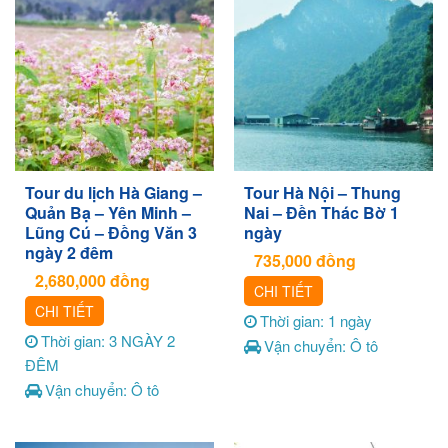
Tour du lịch Hà Giang –
Tour Hà Nội – Thung
Quản Bạ – Yên Minh –
Nai – Đền Thác Bờ 1
Lũng Cú – Đồng Văn 3
ngày
ngày 2 đêm
735,000
đồng
2,680,000
đồng
CHI TIẾT
CHI TIẾT
Thời gian: 1 ngày
Thời gian: 3 NGÀY 2
Vận chuyển: Ô tô
ĐÊM
Vận chuyển: Ô tô