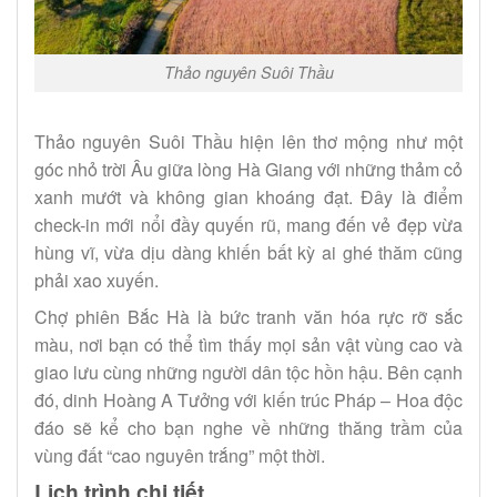
Thảo nguyên Suôi Thầu
Thảo nguyên Suôi Thầu hiện lên thơ mộng như một
góc nhỏ trời Âu giữa lòng Hà Giang với những thảm cỏ
xanh mướt và không gian khoáng đạt. Đây là điểm
check-in mới nổi đầy quyến rũ, mang đến vẻ đẹp vừa
hùng vĩ, vừa dịu dàng khiến bất kỳ ai ghé thăm cũng
phải xao xuyến.
Chợ phiên Bắc Hà là bức tranh văn hóa rực rỡ sắc
màu, nơi bạn có thể tìm thấy mọi sản vật vùng cao và
giao lưu cùng những người dân tộc hồn hậu. Bên cạnh
đó, dinh Hoàng A Tưởng với kiến trúc Pháp – Hoa độc
đáo sẽ kể cho bạn nghe về những thăng trầm của
vùng đất “cao nguyên trắng” một thời.
Lịch trình chi tiết