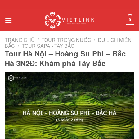
Chuyển
đến
nội
0
dung
TRANG CHỦ
/
TOUR TRONG NƯỚC
/
DU LỊCH MIỀN
BẮC
/
TOUR SAPA - TÂY BẮC
Tour Hà Nội – Hoàng Su Phì – Bắc
Hà 3N2Đ: Khám phá Tây Bắc