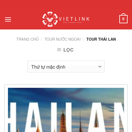
Chuyển
đến
nội
0
dung
TRANG CHỦ
/
TOUR NƯỚC NGOÀI
/
TOUR THÁI LAN
LỌC