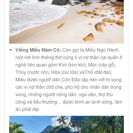
Viếng Miếu Năm Cô:
Còn gọi là Miếu Ngũ Hành,
một nơi linh thiêng thờ cúng 5 vị nữ thần cai quản 5
nghề liên quan gồm Kim (kim khí), Mộc (cây gỗ),
Thủy (nước nôi), Hỏa (củi lửa) vàThổ (đất đai).
Miếu được người dân Côn Đảo lập nên với hi vọng
các vị nữ thần chở che, phù hộ cho nhân dân trong
vùng, những người nông dân, ngư dân, thợ thủ
công và tiểu thương… được bình an sinh sống, làm
ăn phát đạt