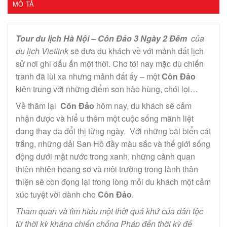
MÔ TẢ
Tour du lịch Hà Nội – Côn Đảo 3 Ngày 2 Đêm
của
du lịch Vietlink
sẽ đưa du khách về với mảnh đất lịch
sử nơi ghi dấu ấn một thời. Cho tới nay mặc dù chiến
tranh đã lùi xa nhưng mảnh đất ấy – một
Côn Đảo
kiên trung với những điểm son hào hùng, chói lọi…
Về thăm lại
Côn Ðảo
hôm nay, du khách sẽ cảm
nhận được và hiể u thêm một cuộc sống mãnh liệt
đang thay da đổi thị từng ngày. Với những bãi biển cát
trắng, những dải San Hô đầy màu sắc và thế giới sống
động dưới mặt nước trong xanh, những cảnh quan
thiên nhiên hoang sơ và môi trường trong lành thân
thiện sẽ còn đọng lại trong lòng mỗi du khách một cảm
xúc tuyệt vời dành cho
Côn Đảo
.
Tham quan và tìm hiểu một thời quá khứ của dân tộc
từ thời kỳ kháng chiến chống Pháp đến thời kỳ đế