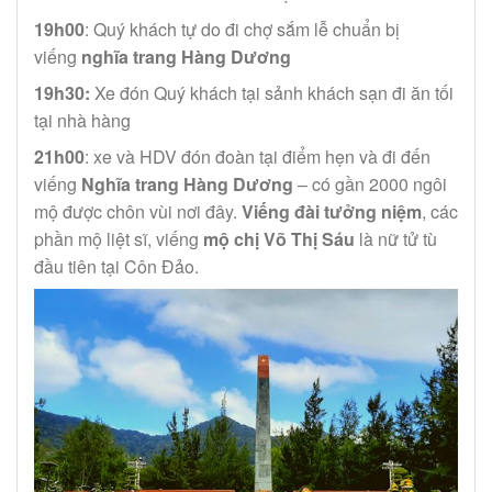
19h00
: Quý khách tự do đi chợ sắm lễ chuẩn bị
viếng
nghĩa trang Hàng Dương
19h30:
Xe đón Quý khách tại sảnh khách sạn đi ăn tối
tại nhà hàng
21h00
: xe và HDV đón đoàn tại điểm hẹn và đi đến
viếng
Nghĩa trang Hàng Dương
– có gần 2000 ngôi
mộ được chôn vùi nơi đây.
Viếng đài tưởng niệm
, các
phần mộ liệt sĩ, viếng
mộ chị Võ Thị Sáu
là nữ tử tù
đầu tiên tại Côn Đảo.