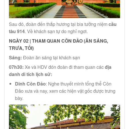
Sau đó, đoàn đến thắp hương tại bia tưởng niệm
cầu
tàu 914
. Về khách sạn tự do nghỉ ngơi.
NGÀY 02 | THAM QUAN CÔN ĐẢO (ĂN SÁNG,
TRƯA, TỐI)
Sáng:
Đoàn ăn sáng tại khách sạn
07h30:
Xe và HDV đón đoàn đi tham quan các
địa
danh di tích lịch sử:
Dinh Côn Đảo
: Nghe thuyết minh tổng thể Côn
Đảo xưa và nay, xem các hiện vật gốc được trưng
bày.