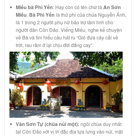
Miếu bà Phi Yến
: Hay còn có tên chữ là
An Sơn
Miếu
.
Bà Phi Yến
là thứ phi của chúa Nguyễn Ánh,
là 1 trong 2 người phụ nữ bảo trợ tâm linh cho
người dân Côn Đảo. Viếng Miếu, nghe kể chuyện
về Bà và tìm hiểu câu hát ru “Gió đưa cây cải về
trời, rau răm ở lại chịu đời đắng cay”.
Vân Sơn Tự (chùa núi một):
ngôi chùa duy nhất
tại Côn Đảo với vị trí đắc địa tựa lưng vào núi, mặt