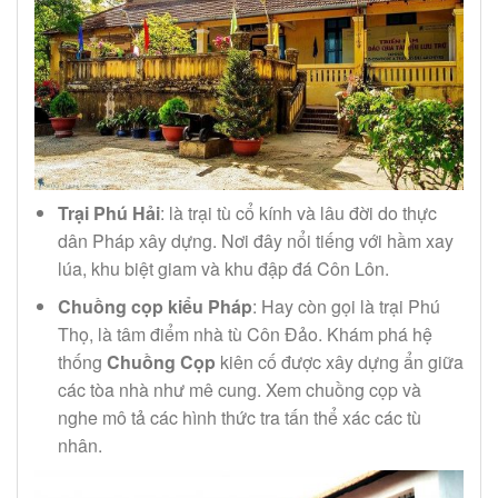
Trại Phú Hải
: là trại tù cổ kính và lâu đời do thực
dân Pháp xây dựng. Nơi đây nổi tiếng với hầm xay
lúa, khu biệt giam và khu đập đá Côn Lôn.
Chuồng cọp kiểu Pháp
: Hay còn gọi là trại Phú
Thọ, là tâm điểm nhà tù Côn Đảo. Khám phá hệ
thống
Chuồng Cọp
kiên cố được xây dựng ẩn giữa
các tòa nhà như mê cung. Xem chuồng cọp và
nghe mô tả các hình thức tra tấn thể xác các tù
nhân.