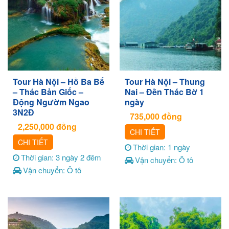
Tour Hà Nội – Hồ Ba Bể
Tour Hà Nội – Thung
– Thác Bản Giốc –
Nai – Đền Thác Bờ 1
Động Ngườm Ngao
ngày
3N2Đ
735,000
đồng
2,250,000
đồng
CHI TIẾT
CHI TIẾT
Thời gian: 1 ngày
Thời gian: 3 ngày 2 đêm
Vận chuyển: Ô tô
Vận chuyển: Ô tô