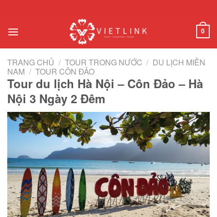
Chuyển
đến
nội
0
dung
TRANG CHỦ
/
TOUR TRONG NƯỚC
/
DU LỊCH MIỀN
NAM
/
TOUR CÔN ĐẢO
Tour du lịch Hà Nội – Côn Đảo – Hà
Nội 3 Ngày 2 Đêm