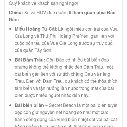
Quý khách về khách sạn nghỉ ngơi
Chiều:
Xe và HDV đón đoàn đi
tham quan phía Bắc
Đảo:
Miếu Hoàng Tử Cải
: Là ngôi miếu con trai của Vua
Gia Long và Thứ Phi Hoàng Phi Yến, gắn liền với
cuộc bôn tẩu của Vua Gia Long trước sự truy đuổi
của quân Tây Sơn.
Bãi Đầm Trầu:
Côn Đảo có nhiều bãi biển đẹp
nhưng không thể không nhắc đến Đầm Trầu, một
bãi biển gắn liền với sự tích chàng Cau và nàng
Trầu. Đến với Đầm Trầu, du khách có thể thỏa thích
tắm biển và tận hưởng làn nước trong mát của bãi
biển được nhiều người nhắc đến này.
Bãi biển bí ẩn
– Secret Beach là một bãi biển tuyệt
đẹp còn giữ nguyên nét hoang sơ như một bức
tranh sống động của vùng biển nhiệt đới với bãi cát
trắng phẳng lì và một hệ sinh thái rừng ngập mặn