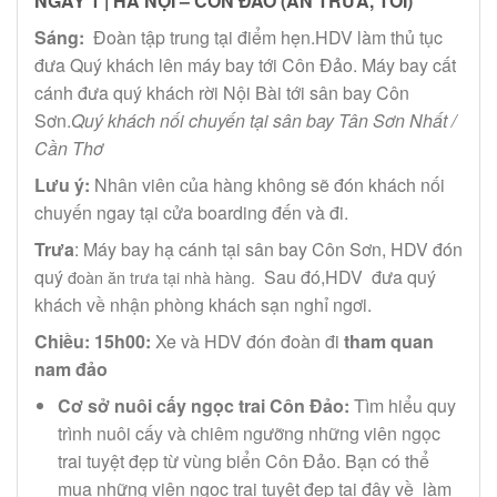
NGÀY 1 | HÀ NỘI – CÔN ĐẢO (ĂN TRƯA, TỐI)
Sáng:
Đoàn tập trung tại điểm hẹn.HDV làm thủ tục
đưa Quý khách lên máy bay tới Côn Đảo. Máy bay cất
cánh đưa quý khách rời Nội Bài tới sân bay Côn
Sơn.
Quý khách nối chuyến tại sân bay Tân Sơn Nhất /
Cần Thơ
Lưu ý:
Nhân viên của hàng không sẽ đón khách nối
chuyến ngay tại cửa boarding đến và đi.
Trưa
: Máy bay hạ cánh tại sân bay Côn Sơn, HDV đón
quý
Sau đó,HDV đưa quý
đoàn ăn trưa tại nhà hàng.
khách về nhận phòng khách sạn nghỉ ngơi.
Chiều: 15h00:
Xe và HDV đón đoàn đi
tham quan
nam đảo
Cơ sở nuôi cấy ngọc trai Côn Đảo:
Tìm hiểu quy
trình nuôi cấy và chiêm ngưỡng những viên ngọc
trai tuyệt đẹp từ vùng biển Côn Đảo. Bạn có thể
mua những viên ngọc trai tuyệt đẹp tại đây về làm