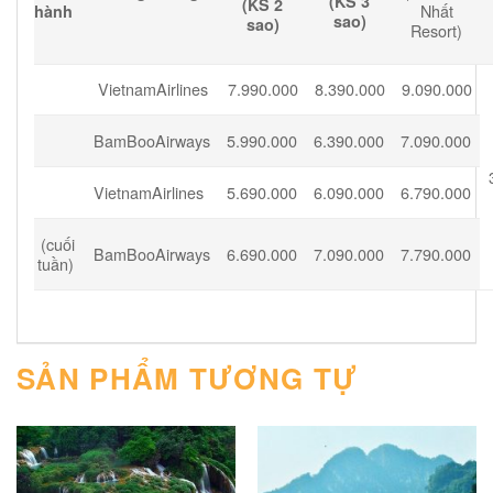
(KS 3
(KS 2
Nhất
hành
sao)
sao)
Resort)
VietnamAirlines
7.990.000
8.390.000
9.090.000
BamBooAirways
5.990.000
6.390.000
7.090.000
VietnamAirlines
5.690.000
6.090.000
6.790.000
(cuối
BamBooAirways
6.690.000
7.090.000
7.790.000
tuần)
SẢN PHẨM TƯƠNG TỰ