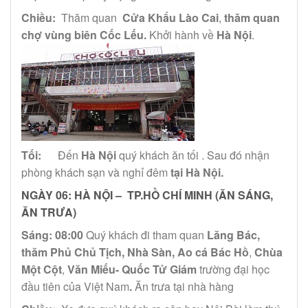
Chiều:
Thăm quan
Cửa Khẩu Lào Cai
,
thăm quan
chợ vùng biên Cốc Lếu.
Khởi hành về
Hà Nội
.
Tối:
Đến
Hà Nội
quý khách ăn tối . Sau đó nhận
phòng khách sạn và nghỉ đêm
tại Hà Nội.
NGÀY 06:
HÀ NỘI – TP.HỒ CHÍ MINH (ĂN SÁNG,
ĂN TRƯA)
Sáng:
08:00
Quý khách đi tham quan
Lăng Bác,
thăm Phủ Chủ Tịch, Nhà Sàn, Ao cá Bác Hồ
,
Chùa
Một Cột
,
Văn Miếu- Quốc Tử Giám
trường đại học
đầu tiên của Việt Nam
.
Ăn trưa tại nhà hàng