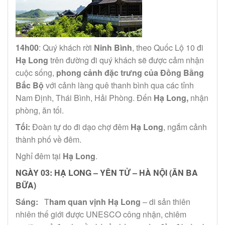
14h00
: Quý khách rời
Ninh Bình
, theo Quốc Lộ 10 đi
Hạ Long
trên đường đi quý khách sẽ được cảm nhận
cuộc sống,
phong cảnh đặc trưng của Đồng Bằng
Bắc Bộ
với cảnh làng quê thanh bình qua các tỉnh
Nam Định, Thái Bình, Hải Phòng. Đến
Hạ Long,
nhận
phòng, ăn tối.
Tối:
Đoàn tự do đi dạo chợ đêm
Hạ Long
, ngắm cảnh
thành phố về đêm.
Nghỉ đêm tại
Hạ Long
.
NGÀY 03:
HẠ LONG – YÊN TỬ – HÀ NỘI
(ĂN BA
BỮA)
Sáng:
T
ham quan vịnh Hạ Long
– di sản thiên
nhiên thế giới được UNESCO công nhận, chiêm