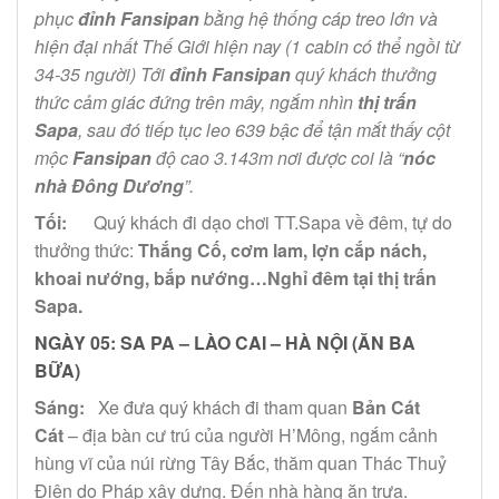
phục
đỉnh Fansipan
bằng hệ thống cáp treo lớn và
hiện đại nhất Thế Giới hiện nay (1 cabin có thể ngồi từ
34-35 người) Tới
đỉnh Fansipan
quý khách thưởng
thức cảm giác đứng trên mây, ngắm nhìn
thị trấn
Sapa
, sau đó tiếp tục leo 639 bậc để tận mắt thấy cột
mộc
Fansipan
độ cao 3.143m nơi được coi là “
nóc
nhà Đông Dương
”.
Tối:
Quý khách đi dạo chơi TT.Sapa về đêm, tự do
thưởng thức:
Thắng Cố, cơm lam, lợn cắp nách,
khoai nướng, bắp nướng…Nghỉ đêm tại thị trấn
Sapa.
NGÀY 05:
SA PA – LÀO CAI – HÀ NỘI (ĂN BA
BỮA)
Sáng:
Xe đưa quý khách đi tham quan
Bản Cát
Cát
– địa bàn cư trú của người H’Mông, ngắm cảnh
hùng vĩ của núi rừng Tây Bắc, thăm quan Thác Thuỷ
Điện do Pháp xây dựng. Đến nhà hàng ăn trưa.