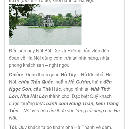
6014 (08:45 – 10:50) khởi hành đi Hà Nội.
Đến sân bay Nội Bài, Xe và Hướng dẫn viên đón
đoàn về Hà Nội dùng cơm trưa tại nhà hàng, nhận
phòng khách sạn – nghỉ ngơi.
Chiều:
Đoàn tham quan
Hồ Tây
– Hồ lớn nhất Hà
Nội,
chùa Trấn Quốc
, ngắm
Hồ Gươm
,
thăm
đền
Ngọc Sơn
,
cầu Thê Húc
, chụp hình tại
Nhà Thờ
Lớn, Nhà Hát Lớn
thành phố. Đặc biệt Quý khách
được thưởng
thức
bánh cốm
Hàng Than, kem Tràng
Tiền
– Nét văn hóa ẩm thực đặc trưng rất riêng của Hà
Nội.
Tối:
Quý khách tự do khám phá Hà Thành về đêm.