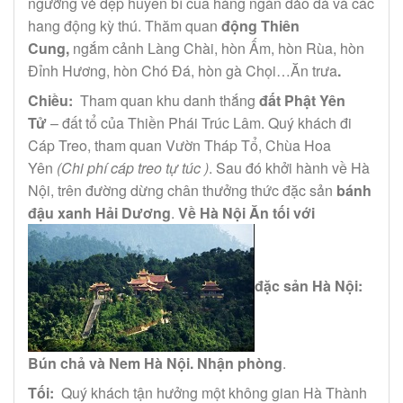
ngưỡng vẻ đẹp huyền bí của hàng ngàn đảo đá và các
hang động kỳ thú. Thăm quan
động Thiên
Cung,
ngắm cảnh Làng Chài, hòn Ấm, hòn Rùa, hòn
Đỉnh Hương, hòn Chó Đá, hòn gà Chọi…Ăn trưa
.
Chiều:
Tham quan khu danh thắng
đất Phật Yên
Tử
– đất tổ của Thiền Phái Trúc Lâm. Quý khách đi
Cáp Treo, tham quan Vườn Tháp Tổ, Chùa Hoa
Yên
(Chi phí cáp treo tự túc )
. Sau đó khởi hành về Hà
Nội, trên đường dừng chân thưởng thức đặc sản
bánh
đậu xanh Hải Dương
.
Về Hà Nội Ăn tối với
đặc sản Hà Nội:
Bún chả và Nem Hà Nội. Nhận phòng
.
Tối:
Quý khách tận hưởng một không gian Hà Thành