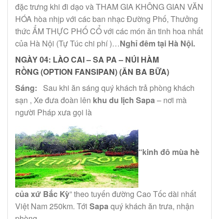
đặc trưng khi đi dạo và THAM GIA KHÔNG GIAN VĂN
HÓA hòa nhịp với các ban nhạc Đường Phố, Thưởng
thức ẨM THỰC PHỐ CỔ với các món ăn tinh hoa nhất
của Hà Nội (Tự Túc chi phí )…
Nghỉ đêm tại Hà Nội.
NGÀY 04:
LÀO CAI – SA PA – NÚI HÀM
RỒNG
(OPTION FANSIPAN)
(ĂN BA BỮA)
Sáng:
Sau khi ăn sáng quý khách trả phòng khách
sạn , Xe đưa đoàn lên
khu du lịch Sapa
– nơi mà
người Pháp xưa gọi là
“kinh đô mùa hè
của xứ Bắc Kỳ
” theo tuyến đường Cao Tốc dài nhất
Việt Nam 250km. Tới
Sapa
quý khách ăn trưa, nhận
phòng.