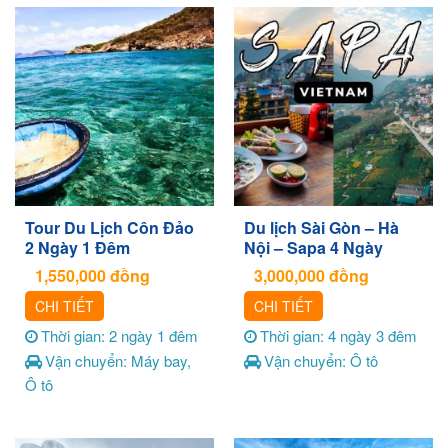
Tour Du Lịch Côn Đảo
Du lịch Sài Gòn – Hà
2 Ngày 1 Đêm
Nội – Sapa 4 Ngày
1,550,000
đồng
3,000,000
đồng
CHI TIẾT
CHI TIẾT
Thời gian: 2 ngày 1 đêm
Thời gian: 4 ngày 3 đêm
Vận chuyển: Máy bay,
Vận chuyển: Ô tô
Ô tô