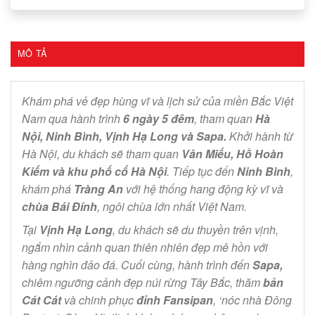
MÔ TẢ
Khám phá vẻ đẹp hùng vĩ và lịch sử của miền Bắc Việt
Nam qua hành trình
6 ngày 5 đêm
, tham quan
Hà
Nội, Ninh Bình, Vịnh Hạ Long và Sapa.
Khởi hành từ
Hà Nội, du khách sẽ tham quan
Văn Miếu, Hồ Hoàn
Kiếm và khu phố cổ Hà Nội
. Tiếp tục đến
Ninh Bình
,
khám phá
Tràng An
với hệ thống hang động kỳ vĩ và
chùa Bái Đính
, ngôi chùa lớn nhất Việt Nam.
Tại
Vịnh Hạ Long
, du khách sẽ du thuyền trên vịnh,
ngắm nhìn cảnh quan thiên nhiên đẹp mê hồn với
hàng nghìn đảo đá. Cuối cùng, hành trình đến
Sapa,
chiêm ngưỡng cảnh đẹp núi rừng Tây Bắc, thăm
bản
Cát Cát
và chinh phục
đỉnh Fansipan
, ‘nóc nhà Đông