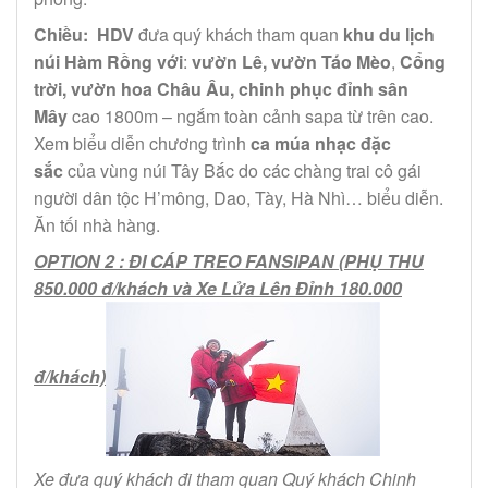
Chiều: HDV
đưa quý khách tham quan
khu du lịch
núi Hàm Rồng với
:
vườn Lê, vườn Táo Mèo
,
Cổng
trời, vườn hoa Châu Âu,
chinh phục đỉnh sân
Mây
cao 1800m – ngắm toàn cảnh sapa từ trên cao.
Xem biểu diễn chương trình
ca múa nhạc đặc
sắc
của vùng núi Tây Bắc do các chàng trai cô gái
người dân tộc H’mông, Dao, Tày, Hà Nhì… biểu diễn.
Ăn tối nhà hàng.
OPTION 2 : ĐI CÁP TREO FANSIPAN (PHỤ THU
850.000 đ/khách và Xe Lửa Lên Đỉnh 180.000
đ/khách)
Xe đưa quý khách đi tham quan Quý khách Chinh