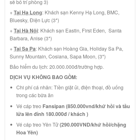
sẽ bố trí phòng 3)
+
Tại Hạ Long
: Khách sạn Kenny Hạ Long, BMC,
Bluesky, Điện Lực (3*)
+
Tại Hà Nội
: Khách sạn Eastin, First Eden, Santa
Barbara, Anise (3*)
+
Tại Sa Pa
: Khách sạn Hoàng Gia, Holiday Sa Pa,
Sunny Mountain, Cosiana, Sapa Moon, (3*)
Bảo hiểm du lịch: 20.000.000đ/trường hợp.
DỊCH VỤ KHÔNG BAO GỒM:
Chi phí cá nhân: Tiền giặt ủi, điện thoại, đồ uống
trong các bữa ăn
Vé cáp treo
Fansipan (850.000vnd/khứ hồi và tầu
lửa lên đỉnh 180.000đ / khách )
Vé cáp treo Yên Tử
(290.000VND/khứ hồi/chặng
Hoa Yên)