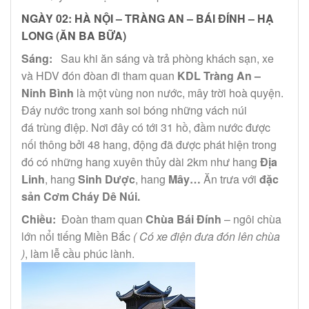
NGÀY 02:
HÀ NỘI – TRÀNG AN – BÁI ĐÍNH – HẠ
LONG (ĂN BA BỮA)
Sáng:
Sau khi ăn sáng và trả phòng khách sạn, xe
và HDV đón đòan đi tham quan
KDL Tràng An –
Ninh Bình
là một vùng non nước, mây trời hoà quyện.
Đáy nước trong xanh soi bóng những vách núi
đá trùng điệp. Nơi đây có tới 31 hồ, đầm nước được
nối thông bởi 48 hang, động đã được phát hiện trong
đó có những hang xuyên thủy dài 2km như hang
Địa
Linh
, hang
Sinh Dược
, hang
Mây…
Ăn trưa với
đặc
sản Cơm Cháy Dê Núi.
Chiều:
Đoàn tham quan
Chùa Bái Đính
– ngôi chùa
lớn nổi tiếng Miền Bắc
( Có xe điện đưa đón lên chùa
)
, làm lễ cầu phúc lành.