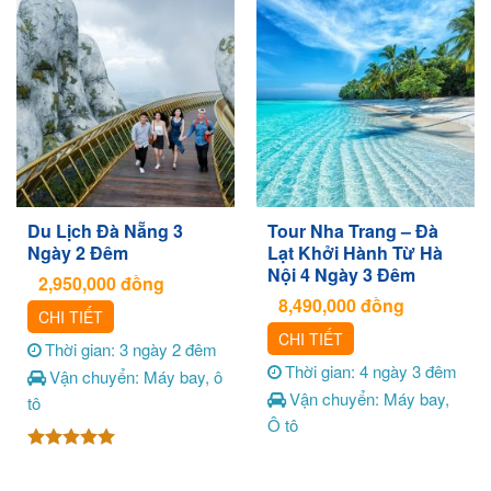
Du Lịch Đà Nẵng 3
Tour Nha Trang – Đà
Ngày 2 Đêm
Lạt Khởi Hành Từ Hà
Nội 4 Ngày 3 Đêm
2,950,000
đồng
8,490,000
đồng
CHI TIẾT
CHI TIẾT
Thời gian: 3 ngày 2 đêm
Thời gian: 4 ngày 3 đêm
Vận chuyển: Máy bay, ô
Vận chuyển: Máy bay,
tô
Ô tô
Được xếp
hạng
5.00