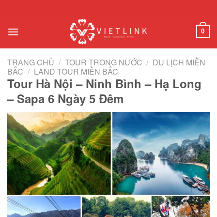
Chuyển
đến
nội
0
dung
TRANG CHỦ
/
TOUR TRONG NƯỚC
/
DU LỊCH MIỀN
BẮC
/
LAND TOUR MIỀN BẮC
Tour Hà Nội – Ninh Bình – Hạ Long
– Sapa 6 Ngày 5 Đêm