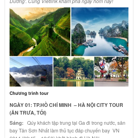
Dương’. Cùng Vietlink khám phá ngay hôm nay!
Chương trình tour
NGÀY 01:
TP.HỒ CHÍ MINH – HÀ NỘI CITY TOUR
(ĂN TRƯA, TỐI)
Sáng:
Qúy khách tập trung tại Ga đi trong nước, sân
bay Tân Sơn Nhất làm thủ tục đáp chuyến bay VN