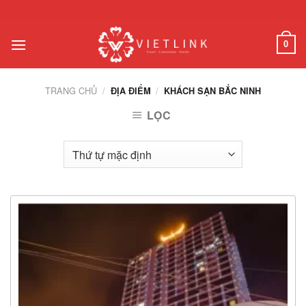
Chuyển
đến
nội
0
dung
TRANG CHỦ
/
/
ĐỊA ĐIỂM
KHÁCH SẠN BẮC NINH
LỌC