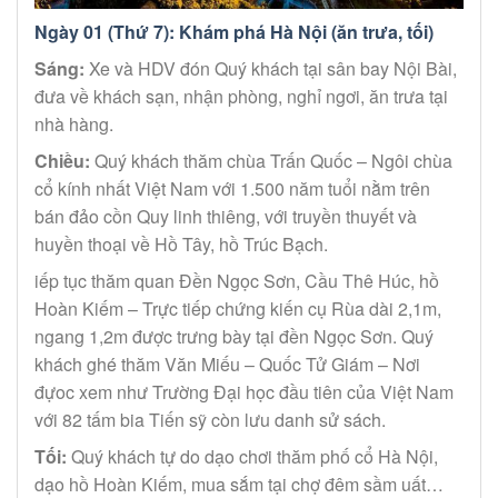
Ngày 01 (Thứ 7): Khám phá Hà Nội (ăn trưa, tối)
Sáng:
Xe và HDV đón Quý khách tại sân bay Nội Bài,
đưa về khách sạn, nhận phòng, nghỉ ngơi, ăn trưa tại
nhà hàng.
Chiều:
Quý khách thăm chùa Trấn Quốc – Ngôi chùa
cổ kính nhất Việt Nam với 1.500 năm tuổi nằm trên
bán đảo cồn Quy linh thiêng, với truyền thuyết và
huyền thoại về Hồ Tây, hồ Trúc Bạch.
iếp tục thăm quan Đền Ngọc Sơn, Cầu Thê Húc, hồ
Hoàn Kiếm – Trực tiếp chứng kiến cụ Rùa dài 2,1m,
ngang 1,2m được trưng bày tại đền Ngọc Sơn. Quý
khách ghé thăm Văn Miếu – Quốc Tử Giám – Nơi
đựoc xem như Trường Đại học đầu tiên của Việt Nam
với 82 tấm bia Tiến sỹ còn lưu danh sử sách.
Tối:
Quý khách tự do dạo chơi thăm phố cổ Hà Nội,
dạo hồ Hoàn Kiếm, mua sắm tại chợ đêm sầm uất…