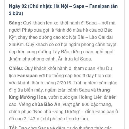
Ngày 02 (Chủ nhật): Hà Nội – Sapa – Fansipan (ăn
3 bữa)
Sáng:
Quý khách lên xe khởi hành đi Sapa – nơi mà
người Pháp xưa gọi là “kinh đô mùa hè của xứ Bắc
Kỳ”, chạy theo đường cao tốc Nội Bài – Lào Cai dài
245Km. Quý khách có cơ hội ngắm phong cảnh tuyệt
đẹp trên cung đường Tây Bắc, dừng chân nghỉ ngơi
,khám phá phong cảnh. Ăn trưa tại Sapa.
Chiều:
Quý khách khởi hành đi tham quan Khu Du
lịch
Fansipan
với hệ thống cáp treo 3 dây hiện đại
vừa khánh thành tháng 2/2016. Trải nghiệm cảm giác
đi giữa biển mây, ngắm toàn cảnh Sapa và
thung
lũng Mường Hoa
, vườn quốc gia Hoàng Liên từ trên
cao. Viếng
chùa Bảo An
, vượt gần 600 bậc thang,
chinh phục “Nóc nhà Đông Dương” – đỉnh Fansipan ở
độ cao 3,143m ( chi phí cáp treo tự túc).
Tối:
Dạo chơi Sapa về đêm, tự do thưởng thức các