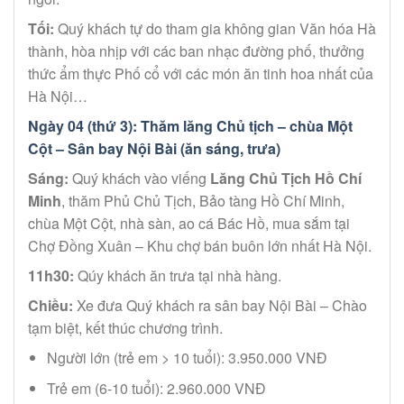
Tối:
Quý khách tự do tham gia không gian Văn hóa Hà
thành, hòa nhịp với các ban nhạc đường phố, thưởng
thức ẩm thực Phố cổ với các món ăn tinh hoa nhất của
Hà Nội…
Ngày 04 (thứ 3): Thăm lăng Chủ tịch – chùa Một
Cột – Sân bay Nội Bài (ăn sáng, trưa)
Sáng:
Quý khách vào viếng
Lăng Chủ Tịch Hồ Chí
Minh
, thăm Phủ Chủ Tịch, Bảo tàng Hồ Chí Minh,
chùa Một Cột, nhà sàn, ao cá Bác Hồ, mua sắm tại
Chợ Đồng Xuân – Khu chợ bán buôn lớn nhất Hà Nội.
11h30:
Qúy khách ăn trưa tại nhà hàng.
Chiều:
Xe đưa Quý khách ra sân bay Nội Bài – Chào
tạm biệt, kết thúc chương trình.
Người lớn (trẻ em > 10 tuổi): 3.950.000 VNĐ
Trẻ em (6-10 tuổi): 2.960.000 VNĐ