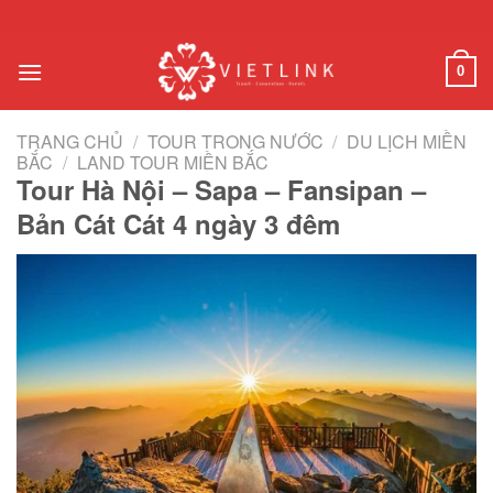
Chuyển
đến
nội
0
dung
TRANG CHỦ
/
TOUR TRONG NƯỚC
/
DU LỊCH MIỀN
BẮC
/
LAND TOUR MIỀN BẮC
Tour Hà Nội – Sapa – Fansipan –
Bản Cát Cát 4 ngày 3 đêm