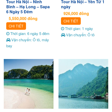
Tour Hà Nội – Ninh
Tour Hà Nội – Yên Tử 1
Bình – Hạ Long – Sapa
ngày
6 Ngày 5 Đêm
926,000
đồng
5,550,000
đồng
CHI TIẾT
CHI TIẾT
Thời gian: 1 ngày
Thời gian: 6 ngày 5 đêm
Vận chuyển: Ô tô
Vận chuyển: Ô tô, máy
bay