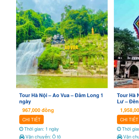
Tour Hà Nội – Ao Vua – Đầm Long 1
Tour Hà 
ngày
Lư – Đền
967,000
đồng
1,958,0
CHI TIẾT
CHI TIẾT
Thời gian: 1 ngày
Thời gia
Vận chuyển: Ô tô
Vận chu