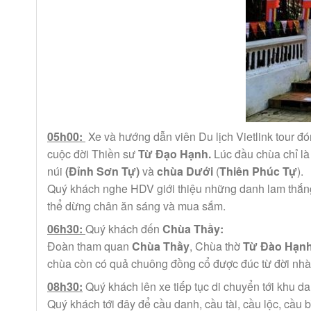
05h00:
Xe và hướng dẫn viên Du lịch Vietlink tour đ
cuộc đời Thiền sư
Từ Đạo Hạnh.
Lúc đầu chùa chỉ l
núi
(Đỉnh Sơn Tự)
và
chùa Dưới
(
Thiên Phúc Tự
).
Quý khách nghe HDV giới thiệu những danh lam thắng 
thể dừng chân ăn sáng và mua sắm.
06h30:
Quý khách đến
Chùa Thầy:
Đoàn tham quan
Chùa Thầy
, Chùa thờ
Từ Đào Hạn
chùa còn có quả chuông đồng cổ được đúc từ đời nh
08h30:
Quý khách lên xe tiếp tục di chuyển tới khu da
Quý khách tới đây để cầu danh, cầu tài, cầu lộc, cầu