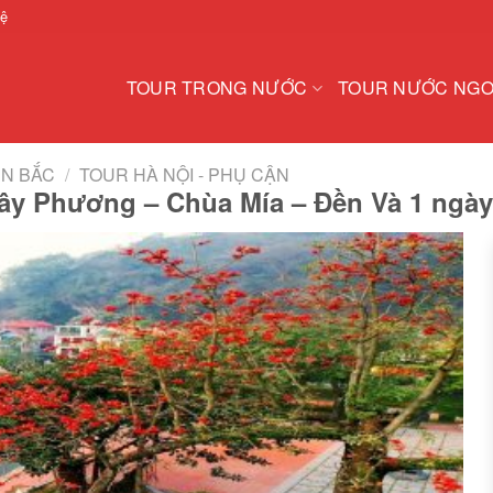
hệ
TOUR TRONG NƯỚC
TOUR NƯỚC NGO
ỀN BẮC
/
TOUR HÀ NỘI - PHỤ CẬN
Tây Phương – Chùa Mía – Đền Và 1 ngày