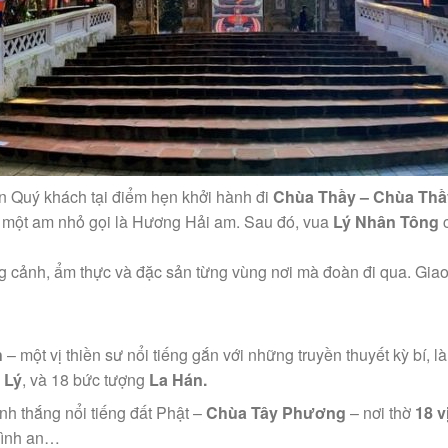
ón Quý khách tại điểm hẹn khởi hành đi
Chùa Thầy – Chùa Thầ
à một am nhỏ gọi là Hương Hải am. Sau đó, vua
Lý Nhân Tông
c
cảnh, ẩm thực và đặc sản từng vùng nơi mà đoàn đi qua. Giao 
h
– một vị thiền sư nổi tiếng gắn với những truyền thuyết kỳ bí,
à
Lý
, và 18 bức tượng
La Hán.
nh thắng nổi tiếng đất Phật –
Chùa Tây Phương
– nơi thờ
18 v
 bình an…