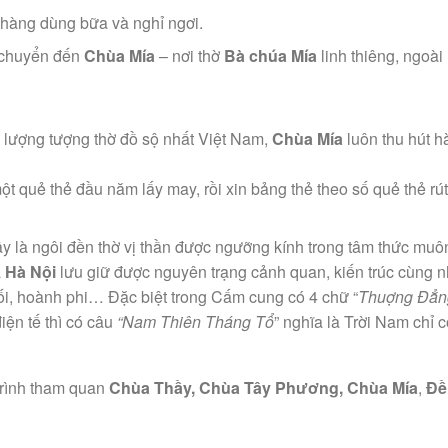
hàng dùng bữa và nghỉ ngơi.
i chuyển đến
Chùa Mía
– nơi thờ
Bà chúa Mía
linh thiêng, ngoài
ố lượng tượng thờ đồ sộ nhất Việt Nam,
Chùa Mía
luôn thu hút 
t quẻ thẻ đầu năm lấy may, rồi xin bảng thẻ theo số quẻ thẻ rút
y là ngôi đền thờ vị thần được ngưỡng kính trong tâm thức muô
a
Hà Nội
lưu giữ được nguyên trạng cảnh quan, kiến trúc cùng nh
ối, hoành phi… Đặc biệt trong Cấm cung có 4 chữ “
Thuợng Đẳng
iện tế thì có câu
“Nam Thiên Tháng Tổ
” nghĩa là Trời Nam chỉ 
trình tham quan
Chùa Thầy, Chùa Tây Phương, Chùa Mía
,
Đề