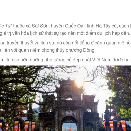
úc Tự
” thuộc xã Sài Sơn, huyện Quốc Oai, tỉnh Hà Tây cũ, các
á trị văn hóa lịch sử thật sự tạo nên một điểm du lịch hấp dẫn.
qua truyền thuyết và lịch sử, nó còn nổi tiếng ở cảnh quan mê hồn
ắn liền với quan niệm phong thủy phương Đông.
 tâm linh sở hữu những pho tượng cổ đẹp nhất Việt Nam được 