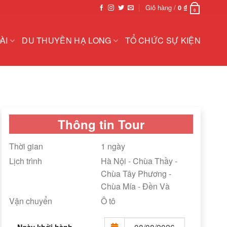
Giỏ hàng /
0
₫
0
ÀI
DU THUYỀN HẠ LONG
TỔ CHỨC SỰ KIỆN
Thông tin Tour
Thời gian
1 ngày
Lịch trình
Hà Nội - Chùa Thầy -
Chùa Tây Phương -
Chùa Mía - Đền Và
Vận chuyển
Ô tô
Ngày khởi hành