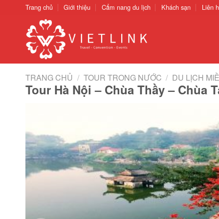
Chuyển
Trang chủ
Giới thiệu
Cẩm nang du lịch
Khách sạn
Liên 
đến
nội
dung
TRANG CHỦ
/
TOUR TRONG NƯỚC
/
DU LỊCH MI
Tour Hà Nội – Chùa Thầy – Chùa 