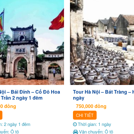
Nội – Bái Đính – Cố Đô Hoa
Tour Hà Nội – Bát Tràng – 
 Trần 2 ngày 1 đêm
ngày
00
đồng
750,000
đồng
CHI TIẾT
n: 2 ngày 1 đêm
Thời gian: 1 ngày
yển: Ô tô
Vận chuyển: Ô tô