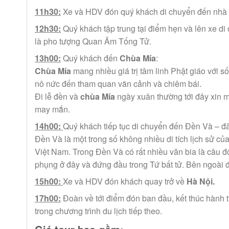
11h30:
Xe và HDV đón quý khách di chuyển đến nhà 
12h30:
Quý khách tập trung tại điểm hẹn và lên xe d
là pho tượng Quan Âm Tống Tử.
13h00:
Quý khách đến
Chùa Mía
:
Chùa Mía
mang nhiều giá trị tâm linh Phật giáo với s
nô nức đến tham quan vãn cảnh và chiêm bái.
Đi lễ đền và
chùa Mía
ngày xuân thường tới đây xin mộ
may mắn.
14h00:
Quý khách tiếp tục di chuyển đến Đền Và – đâ
Đền Và là một trong số không nhiều di tích lịch sử củ
Việt Nam. Trong Đền Và có rất nhiều văn bia là câu đ
phụng ở đây và đứng đầu trong Tứ bất tử. Bên ngoài đ
15h00:
Xe và HDV đón khách quay trở về
Hà Nội.
17h00:
Đoàn về tới điểm đón ban đầu, kết thúc hành 
trong chương trình du lịch tiếp theo.