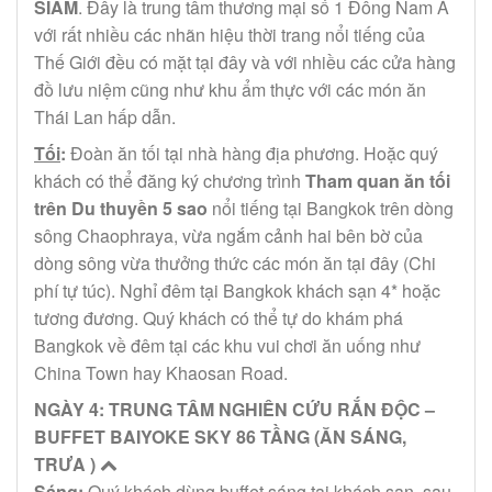
SIAM
. Đây là trung tâm thương mại số 1 Đông Nam Á
với rất nhiều các nhãn hiệu thời trang nổi tiếng của
Thế Giới đều có mặt tại đây và với nhiều các cửa hàng
đồ lưu niệm cũng như khu ẩm thực với các món ăn
Thái Lan hấp dẫn.
Tối
:
Đoàn ăn tối tại nhà hàng địa phương. Hoặc quý
khách có thể đăng ký chương trình
Tham quan ăn tối
trên Du thuyền 5 sao
nổi tiếng tại Bangkok trên dòng
sông Chaophraya, vừa ngắm cảnh hai bên bờ của
dòng sông vừa thưởng thức các món ăn tại đây (Chi
phí tự túc). Nghỉ đêm tại Bangkok khách sạn 4* hoặc
tương đương. Quý khách có thể tự do khám phá
Bangkok về đêm tại các khu vui chơi ăn uống như
China Town hay Khaosan Road.
NGÀY 4: TRUNG TÂM NGHIÊN CỨU RẮN ĐỘC –
BUFFET BAIYOKE SKY 86 TẦNG (ĂN SÁNG,
TRƯA )
Sáng
:
Quý khách dùng buffet sáng tại khách sạn, sau