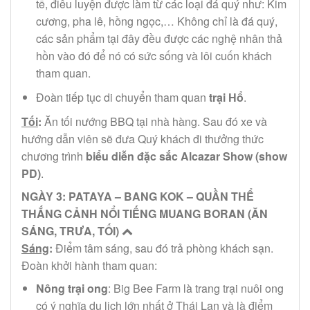
tế, điêu luyện được làm từ các loại đá quý như: Kim
cương, pha lê, hồng ngọc,… Không chỉ là đá quý,
các sản phẩm tại đây đều được các nghệ nhân thả
hồn vào đó để nó có sức sống và lôi cuốn khách
tham quan.
Đoàn tiếp tục di chuyển tham quan
trại Hổ
.
Tối
:
Ăn tối nướng BBQ tại nhà hàng. Sau đó xe và
hướng dẫn viên sẽ đưa Quý khách đi thưởng thức
chương trình
biểu diễn đặc sắc Alcazar Show (show
PD)
.
NGÀY 3: PATAYA – BANG KOK – QUẦN THỂ
THẮNG CẢNH NỔI TIẾNG MUANG BORAN (ĂN
SÁNG, TRƯA, TỐI)
Sáng
:
Điểm tâm sáng, sau đó trả phòng khách sạn.
Đoàn khởi hành tham quan:
Nông trại ong
: Big Bee Farm là trang trại nuôi ong
có ý nghĩa du lịch lớn nhất ở Thái Lan và là điểm