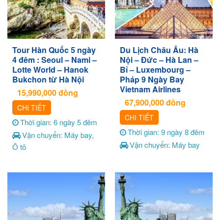
Tour Hàn Quốc 5 ngày
Du Lịch Châu Âu: Hà
4 đêm : Seoul – Nami –
Nội – Đức – Hà Lan –
Lotte World – Hanok
Bỉ – Luxembourg –
Bukchon từ Hà Nội
Pháp 9 Ngày Bay
Vietnam Airlines
15,990,000
đồng
67,900,000
đồng
CHI TIẾT
CHI TIẾT
Thời gian: 6 ngày 5 đêm
Thời gian: 9 ngày 8 đêm
Vận chuyển: Máy bay,
Vận chuyển: Máy bay
Ô tô