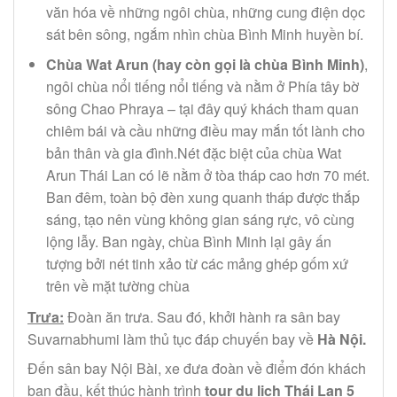
văn hóa về những ngôi chùa, những cung điện dọc
sát bên sông, ngắm nhìn chùa Bình Minh huyền bí.
Chùa Wat Arun (hay còn gọi là chùa Bình Minh)
,
ngôi chùa nổi tiếng nổi tiếng và nằm ở Phía tây bờ
sông Chao Phraya – tại đây quý khách tham quan
chiêm bái và cầu những điều may mắn tốt lành cho
bản thân và gia đình.Nét đặc biệt của chùa Wat
Arun Thái Lan có lẽ nằm ở tòa tháp cao hơn 70 mét.
Ban đêm, toàn bộ đèn xung quanh tháp được thắp
sáng, tạo nên vùng không gian sáng rực, vô cùng
lộng lẫy. Ban ngày, chùa Bình Minh lại gây ấn
tượng bởi nét tinh xảo từ các mảng ghép gốm xứ
trên về mặt tường chùa
Trưa:
Đoàn ăn trưa. Sau đó, khởi hành ra sân bay
Suvarnabhumi làm thủ tục đáp chuyến bay về
Hà Nội.
Đến sân bay Nội Bài, xe đưa đoàn về điểm đón khách
ban đầu, kết thúc hành trình
tour du lịch Thái Lan 5