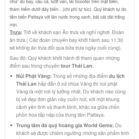
như: dù bay, câu cá, lướt ván, lái Scooter trên mặt biển,
thám hiểm dưới đáy biển…(chi phí tự túc). Quý khách tự do
tắm biển Pattaya với làn nước trong xanh, bãi cát dài trắng
mịn.
Trưa
:
Trở về khách sạn Ăn trưa và nghỉ nghơi. Đoàn
ăn trưa.( Các đoàn chuyến bay khởi hành sau 11:30
sẽ không ăn trưa đổi qua bữa trưa ngày cuối cùng).
Sau đó: Quý khách khởi hành đi tham quan những
điểm sau trong chuyến
tour Thái Lan
:
Núi Phật Vàng:
Trong số những địa điểm
du lịch
Thái Lan
hấp dẫn ở xứ chùa Vàng thì núi phật
Vàng là một nơi lý tưởng nhất. Du khách nào cũng
bị vẻ đẹp đơn giản này cuốn hút, với một khung
cảnh yên tĩnh và thanh bình, khác xa giữa chốn
phồn hoa tấp nập của trung tâm Pattaya.
Trung tâm đá quý hoàng gia World Gems:
Du
khách sẽ được chiêm ngưỡng những sản phẩm tinh