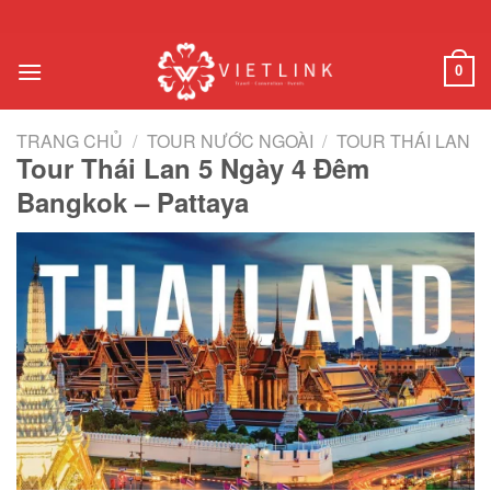
Chuyển
đến
nội
0
dung
TRANG CHỦ
/
TOUR NƯỚC NGOÀI
/
TOUR THÁI LAN
Tour Thái Lan 5 Ngày 4 Đêm
Bangkok – Pattaya