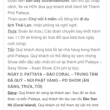
Đoàn đến
sân bay Suvarnabhumi
, làm thủ tục nhập
cảnh, Xe và HDV đưa quý khách khởi hành tới Thành
Phố Pattaya.
Tham quan
Chợ nổi 4 miền
nổi tiếng khi
đi du
lịch Thái Lan
, nhận phòng và nghỉ ngơi.
Trưa
: Đoàn ăn trưa.( Các đoàn chuyến bay khởi hành
sau 11:30 sẽ không ăn trưa đổi qua bữa trưa ngày
cuối cùng).
Tối
:
Quý khách dùng bữa tối tại nhà hàng trong thành
phố Pattaya. Quý khách có thể đăng ký xem những
Show diễn đặc sắc nhất chỉ có tại thành phố Pattaya –
Sexy Show – Kaan Show (Chi phí tự túc).
NGÀY 2: PATTAYA – ĐẢO CORAL – TRUNG TÂM
ĐÁ QUÝ – NÚI PHẬT VÀNG – PD SHOW (ĂN
SÁNG, TRƯA, TỐI)
Quý khách ăn sáng tại khách sạn. Sau đó xe đưa
Sáng
:
đoàn ra biển Pattaya, quý khách lên tàu cao tốc
Đảo San
. Quý khách có thể tham dự các trò chơi
Hô (Coral Island)