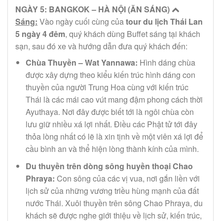
NGÀY 5: BANGKOK – HÀ NỘI (ĂN SÁNG)
Sáng:
Vào ngày cuối cùng của
tour du lịch Thái Lan
5 ngày 4 đêm
, quý khách dùng Buffet sáng tại khách
sạn, sau đó xe và hướng dẫn đưa quý khách đến:
Chùa Thuyền – Wat Yannawa:
Hình dáng chùa
được xây dựng theo kiểu kiến trúc hình dáng con
thuyền của người Trung Hoa cùng với kiến trúc
Thái là các mái cao vút mang đậm phong cách thời
Ayuthaya. Nơi đây được biết tới là ngôi chùa còn
lưu giữ nhiều xá lợi nhất. Điều các Phật tử tới đây
thỏa lòng nhất có lẽ là xin tịnh về một viên xá lợi để
cầu bình an và thể hiện lòng thành kính của mình.
Du thuyền trên dòng sông huyền thoại Chao
Phraya:
Con sông của các vị vua, nơi gắn liền với
lịch sử của những vương triều hùng mạnh của đất
nước Thái. Xuôi thuyền trên sông Chao Phraya, du
khách sẽ được nghe giới thiệu về lịch sử, kiến trúc,