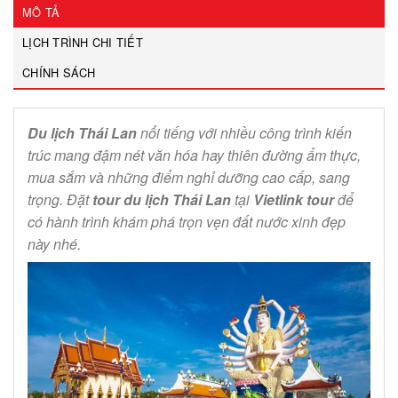
MÔ TẢ
LỊCH TRÌNH CHI TIẾT
CHÍNH SÁCH
Du lịch Thái Lan
nổi tiếng với nhiều công trình kiến
trúc mang đậm nét văn hóa hay thiên đường ẩm thực,
mua sắm và những điểm nghỉ dưỡng cao cấp, sang
trọng. Đặt
tour du lịch Thái Lan
tại
Vietlink tour
để
có hành trình khám phá trọn vẹn đất nước xinh đẹp
này nhé.