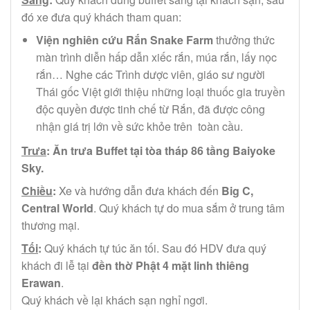
đó xe đưa quý khách tham quan:
Viện nghiên cứu Rắn Snake Farm
thưởng thức
màn trình diễn hấp dẫn xiếc rắn, múa rắn, lấy nọc
rắn… Nghe các Trình dược viên, giáo sư người
Thái gốc Việt giới thiệu những loại thuốc gia truyền
độc quyền được tinh chế từ Rắn, đã được công
nhận giá trị lớn về sức khỏe trên toàn cầu.
Trưa
: Ăn trưa Buffet tại tòa tháp 86 tầng Baiyoke
Sky.
Chiều
:
Xe và hướng dẫn đưa khách đến
Big C,
Central World
. Quý khách tự do mua sắm ở trung tâm
thương mại.
Tối
:
Quý khách tự túc ăn tối. Sau đó HDV đưa quý
khách đi lễ tại
đền thờ Phật 4 mặt linh thiêng
Erawan
.
Quý khách về lại khách sạn nghỉ ngơi.