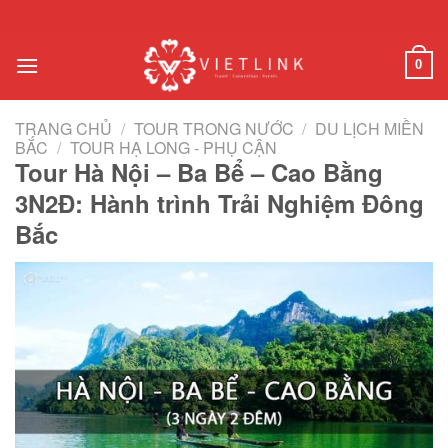
Chuyển
đến
nội
0
dung
TRANG CHỦ
/
TOUR TRONG NƯỚC
/
DU LỊCH MIỀN
BẮC
/
TOUR HẠ LONG - PHỤ CẬN
Tour Hà Nội – Ba Bể – Cao Bằng
3N2Đ: Hành trình Trải Nghiệm Đông
Bắc