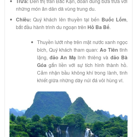
Trưa:
Đến thị trấn Bắc Kạn, đoàn dùng bữa trưa với
những món ăn dân dã vùng trung du.
Chiều:
Quý khách lên thuyền tại bến
Buốc Lốm
,
bắt đầu hành trình du ngoạn trên
Hồ Ba Bể
.
Thuyền lướt nhẹ trên mặt nước xanh ngọc
bích, Quý khách tham quan:
Ao Tiên
tĩnh
lặng,
đảo An Mạ
linh thiêng và
đảo Bà
Góa
gắn liền với sự tích hình thành hồ.
Cảm nhận bầu không khí trong lành, tinh
khiết giữa những dãy núi đá vôi hùng vĩ.