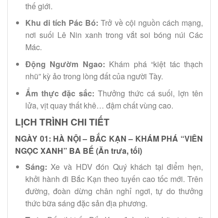
thế giới.
Khu di tích Pác Bó:
Trở về cội nguồn cách mạng,
nơi suối Lê Nin xanh trong vắt soi bóng núi Các
Mác.
Động Ngườm Ngao:
Khám phá “kiệt tác thạch
nhũ” kỳ ảo trong lòng đất của người Tày.
Ẩm thực đặc sắc:
Thưởng thức cá suối, lợn tên
lửa, vịt quay thất khê… đậm chất vùng cao.
LỊCH TRÌNH CHI TIẾT
NGÀY 01: HÀ NỘI – BẮC KẠN – KHÁM PHÁ “VIÊN
NGỌC XANH” BA BỂ (Ăn trưa, tối)
Sáng:
Xe và HDV đón Quý khách tại điểm hẹn,
khởi hành đi Bắc Kạn theo tuyến cao tốc mới. Trên
đường, đoàn dừng chân nghỉ ngơi, tự do thưởng
thức bữa sáng đặc sản địa phương.