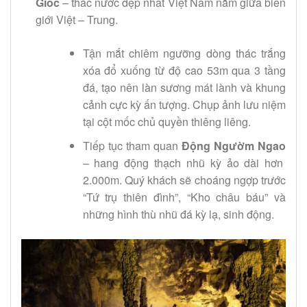
Giốc
– thác nước đẹp nhất Việt Nam nằm giữa biên
giới Việt – Trung.
Tận mắt chiêm ngưỡng dòng thác trắng
xóa đổ xuống từ độ cao 53m qua 3 tầng
đá, tạo nên làn sương mát lành và khung
cảnh cực kỳ ấn tượng. Chụp ảnh lưu niệm
tại cột mốc chủ quyền thiêng liêng.
Tiếp tục tham quan
Động Ngườm Ngao
– hang động thạch nhũ kỳ ảo dài hơn
2.000m. Quý khách sẽ choáng ngợp trước
“Tứ trụ thiên đình”, “Kho châu báu” và
những hình thù nhũ đá kỳ lạ, sinh động.