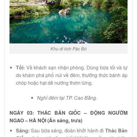
Khu di tích Pác Bó
Tối:
Về khách sạn nhận phòng. Dùng bữa tối và tự
do khám phá phố núi về đêm, thưởng thức bánh áp
chóp hoặc hạt dẻ nướng thơm lừng.
Nghỉ đêm tại TP. Cao Bằng.
NGÀY 03: THÁC BẢN GIỐC – ĐỘNG NGƯỜM
NGAO – HÀ NỘI (Ăn sáng, trưa)
Sáng:
Sau bữa sáng, đoàn khởi hành đi
Thác Bản