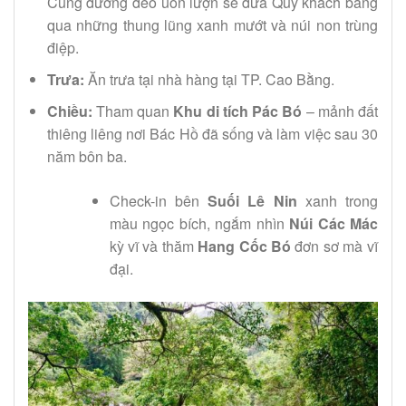
Cung đường đèo uốn lượn sẽ đưa Quý khách băng
qua những thung lũng xanh mướt và núi non trùng
điệp.
Trưa:
Ăn trưa tại nhà hàng tại TP. Cao Bằng.
Chiều:
Tham quan
Khu di tích Pác Bó
– mảnh đất
thiêng liêng nơi Bác Hồ đã sống và làm việc sau 30
năm bôn ba.
Check-in bên
Suối Lê Nin
xanh trong
màu ngọc bích, ngắm nhìn
Núi Các Mác
kỳ vĩ và thăm
Hang Cốc Bó
đơn sơ mà vĩ
đại.