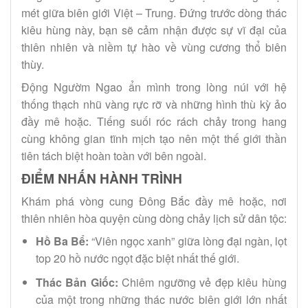
mét giữa biên giới Việt – Trung. Đứng trước dòng thác
kiêu hùng này, bạn sẽ cảm nhận được sự vĩ đại của
thiên nhiên và niềm tự hào về vùng cương thổ biên
thùy.
Động Ngườm Ngao ẩn mình trong lòng núi với hệ
thống thạch nhũ vàng rực rỡ và những hình thù kỳ ảo
đầy mê hoặc. Tiếng suối róc rách chảy trong hang
cùng không gian tĩnh mịch tạo nên một thế giới thần
tiên tách biệt hoàn toàn với bên ngoài.
ĐIỂM NHẤN HÀNH TRÌNH
Khám phá vòng cung Đông Bắc đầy mê hoặc, nơi
thiên nhiên hòa quyện cùng dòng chảy lịch sử dân tộc:
Hồ Ba Bể:
“Viên ngọc xanh” giữa lòng đại ngàn, lọt
top 20 hồ nước ngọt đặc biệt nhất thế giới.
Thác Bản Giốc:
Chiêm ngưỡng vẻ đẹp kiêu hùng
của một trong những thác nước biên giới lớn nhất