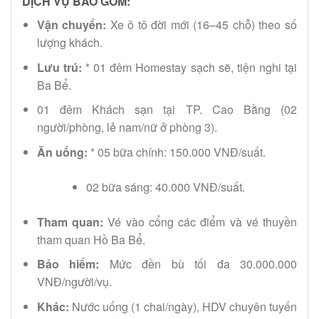
DỊCH VỤ BAO GỒM:
Vận chuyển:
Xe ô tô đời mới (16–45 chỗ) theo số
lượng khách.
Lưu trú:
* 01 đêm Homestay sạch sẽ, tiện nghi tại
Ba Bể.
01 đêm Khách sạn tại TP. Cao Bằng (02
người/phòng, lẻ nam/nữ ở phòng 3).
Ăn uống:
* 05 bữa chính: 150.000 VNĐ/suất.
02 bữa sáng: 40.000 VNĐ/suất.
Tham quan:
Vé vào cổng các điểm và vé thuyền
tham quan Hồ Ba Bể.
Bảo hiểm:
Mức đền bù tối đa 30.000.000
VNĐ/người/vụ.
Khác:
Nước uống (1 chai/ngày), HDV chuyên tuyến