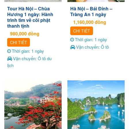
Tour Hà Nội – Chùa
Hà Nội – Bái Đính –
Hương 1 ngày: Hành
Tràng An 1 ngày
trình tìm về cõi phật
1,160,000
đồng
thanh tịnh
CHI TIẾT
980,000
đồng
Thời gian: 1 ngày
CHI TIẾT
Vận chuyển: Ô tô
Thời gian: 1 ngày
Vận chuyển: Ô tô du
lịch