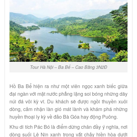
Tour Hà Nội – Ba Bể – Cao Bằng 3N2Đ
Hồ Ba Bể hiện ra như một viên ngọc xanh biếc giữa
đại ngàn với mặt nước phẳng lặng soi bóng những dãy
núi đá vôi kỳ vĩ. Du khách sẽ được ngồi thuyền xuôi
dòng, cảm nhận làn gió mát lành và khám phá những
huyền thoại ly kỳ về đảo Bà Góa hay động Puông.
Khu di tích Pác Bó là điểm dừng chân đầy ý nghĩa, nơi
dòng suối Lê Nin xanh trong vắt chảy hiền hòa dưới