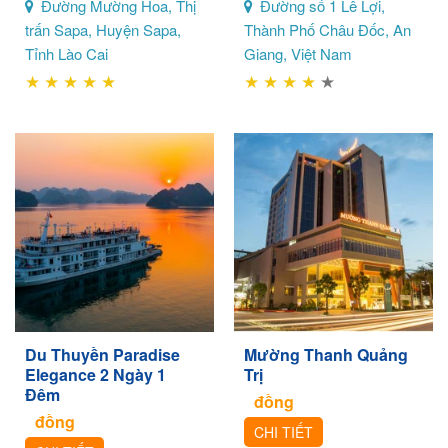
Đường Mường Hoa, Thị
Đường số 1 Lê Lợi,
trấn Sapa, Huyện Sapa,
Thành Phố Châu Đốc, An
Tỉnh Lào Cai
Giang, Việt Nam
★
★
★
★
★
★
★
★
★
★
Du Thuyền Paradise
Mường Thanh Quảng
Elegance 2 Ngày 1
Trị
Đêm
đồng
đồng
CHI TIẾT