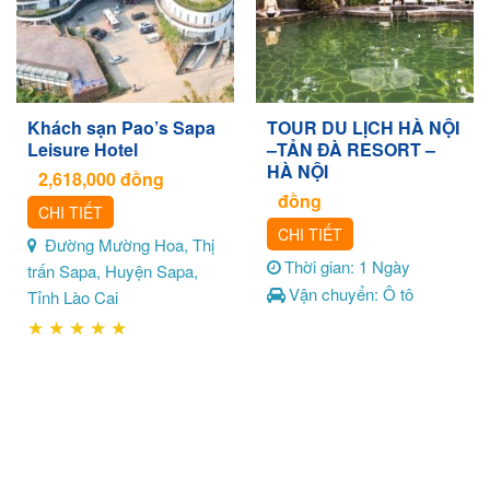
Khách sạn Pao’s Sapa
TOUR DU LỊCH HÀ NỘI
Leisure Hotel
–TẢN ĐÀ RESORT –
HÀ NỘI
2,618,000
đồng
đồng
CHI TIẾT
CHI TIẾT
Đường Mường Hoa, Thị
Thời gian: 1 Ngày
trấn Sapa, Huyện Sapa,
Vận chuyển: Ô tô
Tỉnh Lào Cai
★
★
★
★
★