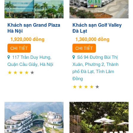
Khách sạn Grand Plaza
Khách sạn Golf Valley
Hà Nội
Đà Lạt
1,920,000
đồng
1,360,000
đồng
CHI TIẾT
CHI TIẾT
117 Trần Duy Hưng,
Số 94 Đường Bùi Thị
Quận Cầu Giấy, Hà Nội
Xuân, Phường 2, Thành
phố Đà Lạt, Tỉnh Lâm
★
★
★
★
★
Đồng
★
★
★
★
★