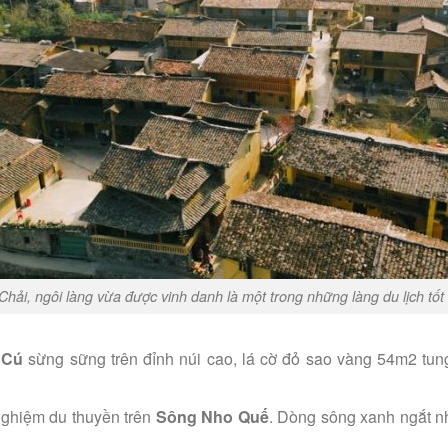
hải, ngôi làng vừa được vinh danh là một trong những làng du lịch tốt 
 Cú
sừng sững trên đỉnh núi cao, lá cờ đỏ sao vàng 54m2 tun
 nghiệm du thuyền trên
Sông Nho Quế
. Dòng sông xanh ngắt n