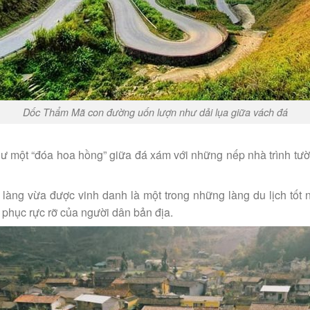
Dốc Thẩm Mã con đường uốn lượn như dải lụa giữa vách đá
ư một “đóa hoa hồng” giữa đá xám với những nếp nhà trình tườ
i làng vừa được vinh danh là một trong những làng du lịch tốt 
 phục rực rỡ của người dân bản địa.