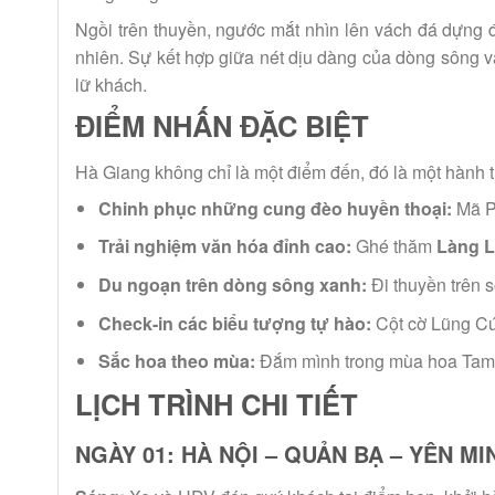
Ngồi trên thuyền, ngước mắt nhìn lên vách đá dựng 
nhiên. Sự kết hợp giữa nét dịu dàng của dòng sông v
lữ khách.
ĐIỂM NHẤN ĐẶC BIỆT
Hà Giang không chỉ là một điểm đến, đó là một hành t
Chinh phục những cung đèo huyền thoại:
Mã Pí
Trải nghiệm văn hóa đỉnh cao:
Ghé thăm
Làng L
Du ngoạn trên dòng sông xanh:
Đi thuyền trên
Check-in các biểu tượng tự hào:
Cột cờ Lũng Cú
Sắc hoa theo mùa:
Đắm mình trong mùa hoa Tam G
LỊCH TRÌNH CHI TIẾT
NGÀY 01: HÀ NỘI – QUẢN BẠ – YÊN MINH