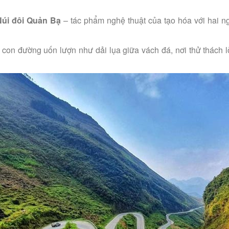
Núi đôi Quản Bạ
– tác phẩm nghệ thuật của tạo hóa với hai ngọ
, con đường uốn lượn như dải lụa giữa vách đá, nơi thử thách