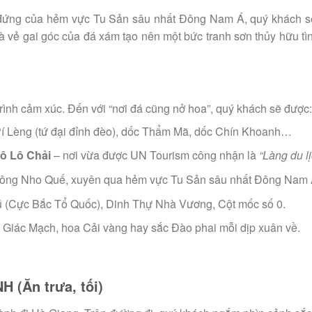
đứng của hẻm vực Tu Sản sâu nhất Đông Nam Á, quý khách sẽ 
à vẻ gai góc của đá xám tạo nên một bức tranh sơn thủy hữu tìn
rình cảm xúc. Đến với “nơi đá cũng nở hoa”, quý khách sẽ được:
 Lèng (tứ đại đỉnh đèo), dốc Thẩm Mã, dốc Chín Khoanh…
ô Lô Chải
– nơi vừa được UN Tourism công nhận là
“Làng du lị
 sông Nho Quế, xuyên qua hẻm vực Tu Sản sâu nhất Đông Nam 
 (Cực Bắc Tổ Quốc), Dinh Thự Nhà Vương, Cột mốc số 0.
iác Mạch, hoa Cải vàng hay sắc Đào phai mỗi dịp xuân về.
 (Ăn trưa, tối)