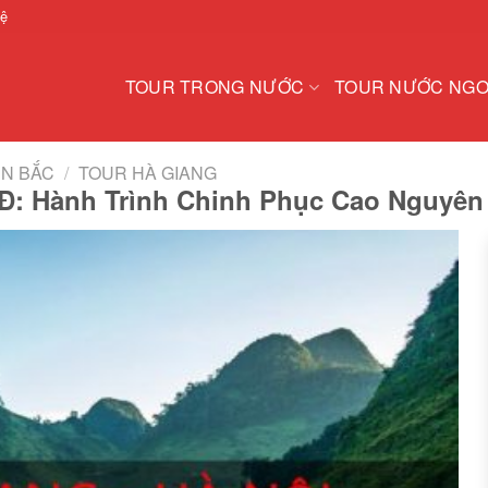
hệ
TOUR TRONG NƯỚC
TOUR NƯỚC NGO
ỀN BẮC
/
TOUR HÀ GIANG
2Đ: Hành Trình Chinh Phục Cao Nguyên