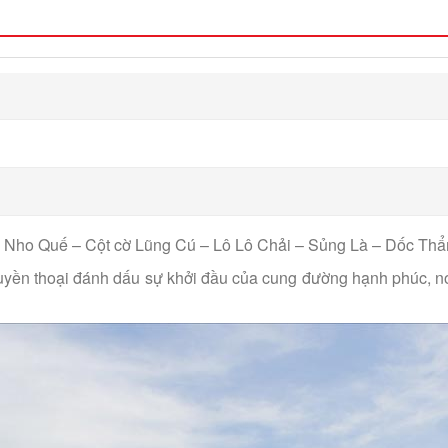
ng Nho Quế – Cột cờ Lũng Cú – Lô Lô Chải – Sủng Là – Dốc Th
huyền thoại đánh dấu sự khởi đầu của cung đường hạnh phúc, 