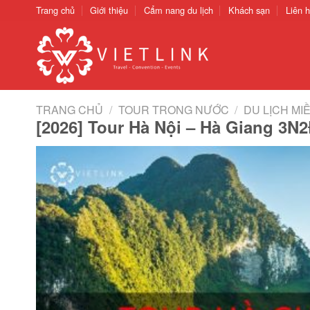
Chuyển
Trang chủ
Giới thiệu
Cẩm nang du lịch
Khách sạn
Liên 
đến
nội
dung
TRANG CHỦ
/
TOUR TRONG NƯỚC
/
DU LỊCH MI
[2026] Tour Hà Nội – Hà Giang 3N