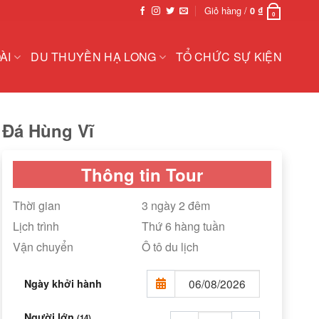
Giỏ hàng /
0
₫
0
ÀI
DU THUYỀN HẠ LONG
TỔ CHỨC SỰ KIỆN
 Đá Hùng Vĩ
Thông tin Tour
Thời gian
3 ngày 2 đêm
Lịch trình
Thứ 6 hàng tuần
Vận chuyển
Ô tô du lịch
Ngày khởi hành
Người lớn
(14)