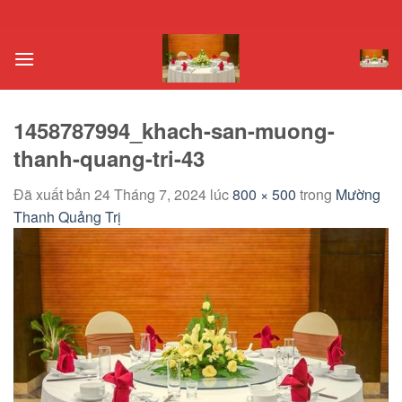
Chuyển
đến
nội
dung
1458787994_khach-san-muong-
thanh-quang-tri-43
Đã xuất bản
24 Tháng 7, 2024
lúc
800 × 500
trong
Mường
Thanh Quảng Trị