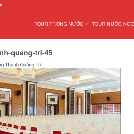
hệ
TOUR TRONG NƯỚC
TOUR NƯỚC NGO
h-quang-tri-45
g Thanh Quảng Trị