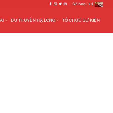
Giỏ hàng /
0
₫
ÀI
DU THUYỀN HẠ LONG
TỔ CHỨC SỰ KIỆN