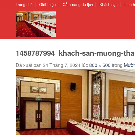
Chuyển
Trang chủ
Giới thiệu
Cẩm nang du lịch
Khách sạn
Liên 
đến
nội
dung
1458787994_khach-san-muong-than
Đã xuất bản
24 Tháng 7, 2024
lúc
800 × 500
trong
Mườn