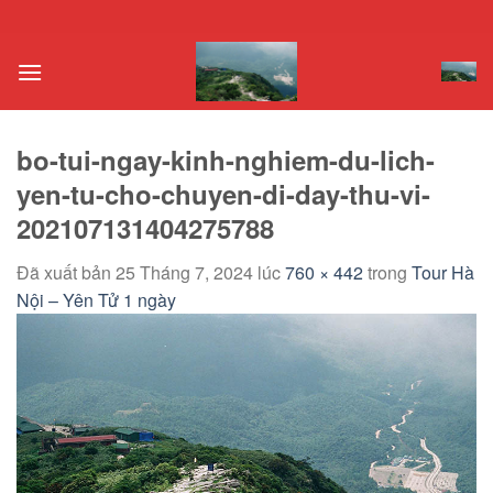
Chuyển
đến
nội
dung
bo-tui-ngay-kinh-nghiem-du-lich-
yen-tu-cho-chuyen-di-day-thu-vi-
202107131404275788
Đã xuất bản
25 Tháng 7, 2024
lúc
760 × 442
trong
Tour Hà
Nội – Yên Tử 1 ngày