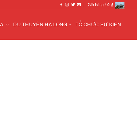
Giỏ hàng /
0
₫
ÀI
DU THUYỀN HẠ LONG
TỔ CHỨC SỰ KIỆN