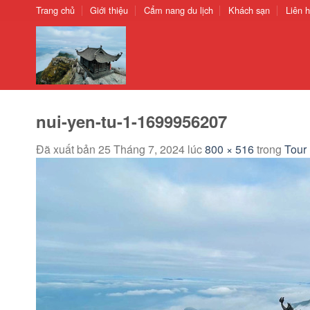
Chuyển
Trang chủ
Giới thiệu
Cẩm nang du lịch
Khách sạn
Liên 
đến
nội
dung
nui-yen-tu-1-1699956207
Đã xuất bản
25 Tháng 7, 2024
lúc
800 × 516
trong
Tour