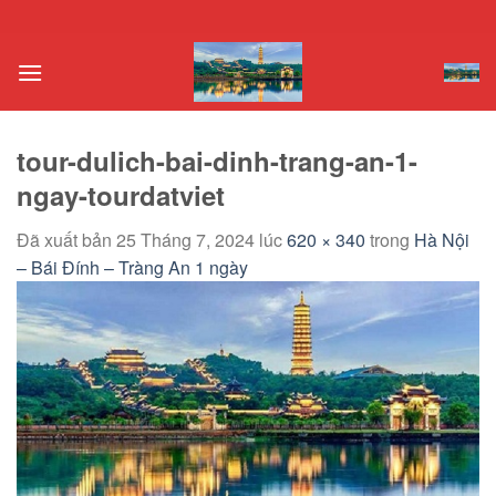
Chuyển
đến
nội
dung
tour-dulich-bai-dinh-trang-an-1-
ngay-tourdatviet
Đã xuất bản
25 Tháng 7, 2024
lúc
620 × 340
trong
Hà Nội
– Bái Đính – Tràng An 1 ngày