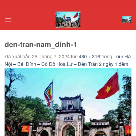
Chuyển
đến
nội
dung
den-tran-nam_dinh-1
Đã xuất bản
25 Tháng 7, 2024
lúc
480 × 316
trong
Tour Hà
Nội – Bái Đính – Cố Đô Hoa Lư – Đền Trần 2 ngày 1 đêm