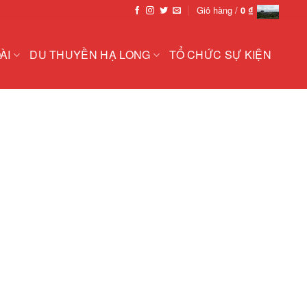
Giỏ hàng /
0
₫
ÀI
DU THUYỀN HẠ LONG
TỔ CHỨC SỰ KIỆN