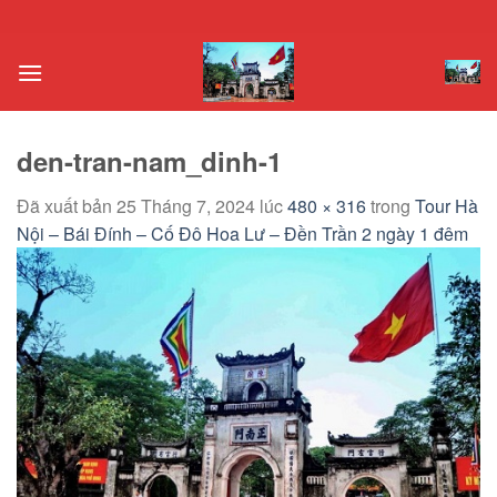
Chuyển
đến
nội
dung
den-tran-nam_dinh-1
Đã xuất bản
25 Tháng 7, 2024
lúc
480 × 316
trong
Tour Hà
Nội – Bái Đính – Cố Đô Hoa Lư – Đền Trần 2 ngày 1 đêm