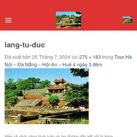
Chuyển
đến
nội
dung
lang-tu-duc
Đã xuất bản
25 Tháng 7, 2024
lúc
275 × 183
trong
Tour Hà
Nội – Đà Nẵng – Hội An – Huế 4 ngày 3 đêm
Hiện cả chức năng bình luận và tạo đường dẫn kết nối bị khóa.