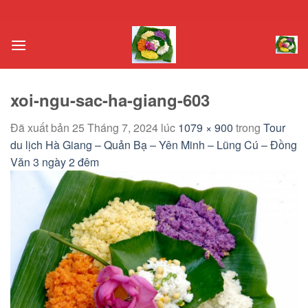
Chuyển
đến
nội
dung
xoi-ngu-sac-ha-giang-603
Đã xuất bản
25 Tháng 7, 2024
lúc
1079 × 900
trong
Tour
du lịch Hà Giang – Quản Bạ – Yên Minh – Lũng Cú – Đồng
Văn 3 ngày 2 đêm