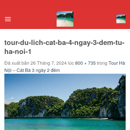
Chuyển
đến
nội
dung
tour-du-lich-cat-ba-4-ngay-3-dem-tu-
ha-noi-1
Đã xuất bản
26 Tháng 7, 2024
lúc
800 × 735
trong
Tour Hà
Nội – Cát Bà 3 ngày 2 đêm