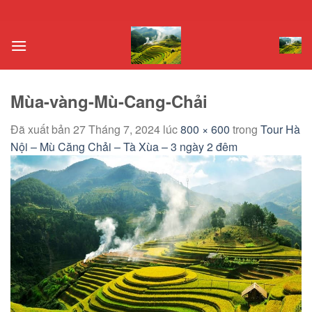
Chuyển
đến
nội
dung
Mùa-vàng-Mù-Cang-Chải
Đã xuất bản
27 Tháng 7, 2024
lúc
800 × 600
trong
Tour Hà
Nội – Mù Căng Chải – Tà Xùa – 3 ngày 2 đêm