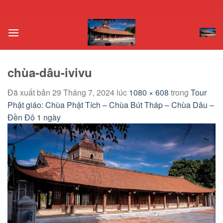
Chuyển
đến
nội
dung
chùa-dâu-ivivu
Đã xuất bản
29 Tháng 7, 2024
lúc
1080 × 608
trong
Tour
Phật giáo: Chùa Phật Tích – Chùa Bút Tháp – Chùa Dâu –
Đền Đô 1 ngày