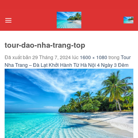
Chuyển
đến
nội
dung
tour-dao-nha-trang-top
Đã xuất bản
29 Tháng 7, 2024
lúc
1600 × 1080
trong
Tour
Nha Trang – Đà Lạt Khởi Hành Từ Hà Nội 4 Ngày 3 Đêm