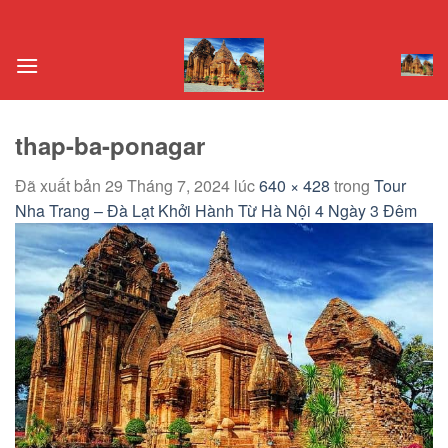
Chuyển
đến
nội
dung
thap-ba-ponagar
Đã xuất bản
29 Tháng 7, 2024
lúc
640 × 428
trong
Tour
Nha Trang – Đà Lạt Khởi Hành Từ Hà Nội 4 Ngày 3 Đêm