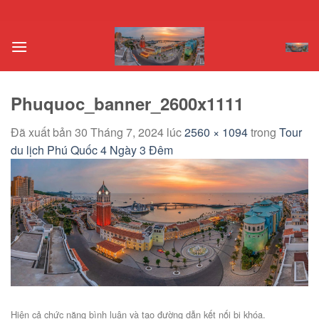
Chuyển
đến
nội
dung
Phuquoc_banner_2600x1111
Đã xuất bản
30 Tháng 7, 2024
lúc
2560 × 1094
trong
Tour
du lịch Phú Quốc 4 Ngày 3 Đêm
Hiện cả chức năng bình luận và tạo đường dẫn kết nối bị khóa.