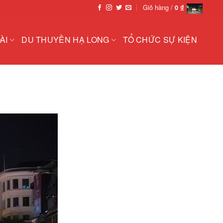
Giỏ hàng /
0
₫
ÀI
DU THUYỀN HẠ LONG
TỔ CHỨC SỰ KIỆN