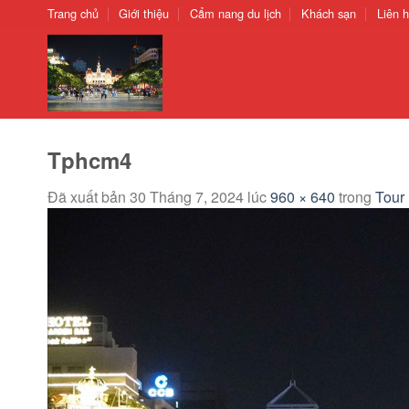
Chuyển
Trang chủ
Giới thiệu
Cẩm nang du lịch
Khách sạn
Liên 
đến
nội
dung
Tphcm4
Đã xuất bản
30 Tháng 7, 2024
lúc
960 × 640
trong
Tour