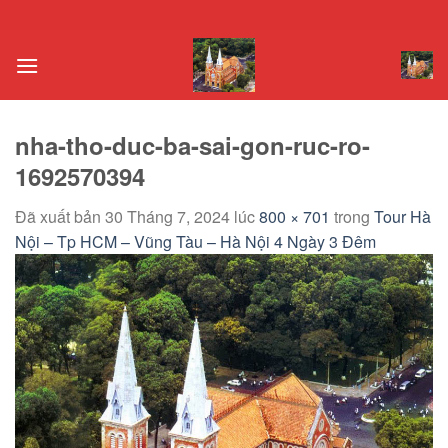
Chuyển
đến
nội
dung
nha-tho-duc-ba-sai-gon-ruc-ro-
1692570394
Đã xuất bản
30 Tháng 7, 2024
lúc
800 × 701
trong
Tour Hà
Nội – Tp HCM – Vũng Tàu – Hà Nội 4 Ngày 3 Đêm