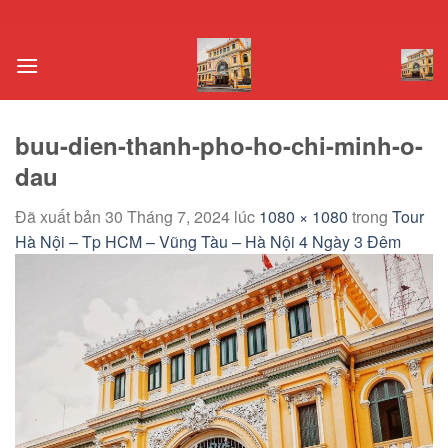
Chuyển
đến
nội
dung
buu-dien-thanh-pho-ho-chi-minh-o-
dau
Đã xuất bản
30 Tháng 7, 2024
lúc
1080 × 1080
trong
Tour
Hà Nội – Tp HCM – Vũng Tàu – Hà Nội 4 Ngày 3 Đêm