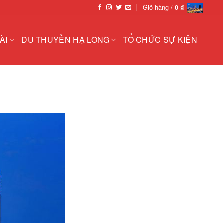
Giỏ hàng /
0
₫
ÀI
DU THUYỀN HẠ LONG
TỔ CHỨC SỰ KIỆN