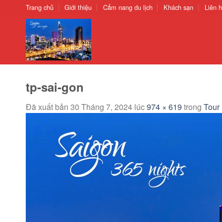
Chuyển
Trang chủ
Giới thiệu
Cẩm nang du lịch
Khách sạn
Liên 
đến
nội
dung
tp-sai-gon
Đã xuất bản
30 Tháng 7, 2024
lúc
974 × 619
trong
Tour