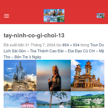
Chuyển
đến
nội
dung
tay-ninh-co-gi-choi-13
Đã xuất bản
31 Tháng 7, 2024
lúc
854 × 534
trong
Tour Du
Lịch Sài Gòn – Tòa Thánh Cao Đài – Địa Đạo Củ Chi – Mỹ
Tho – Bến Tre 3 Ngày