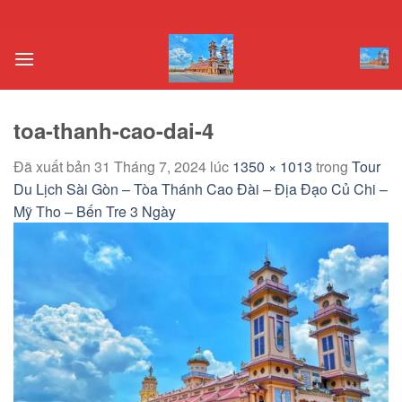
Chuyển
đến
nội
dung
toa-thanh-cao-dai-4
Đã xuất bản
31 Tháng 7, 2024
lúc
1350 × 1013
trong
Tour
Du Lịch Sài Gòn – Tòa Thánh Cao Đài – Địa Đạo Củ Chi –
Mỹ Tho – Bến Tre 3 Ngày