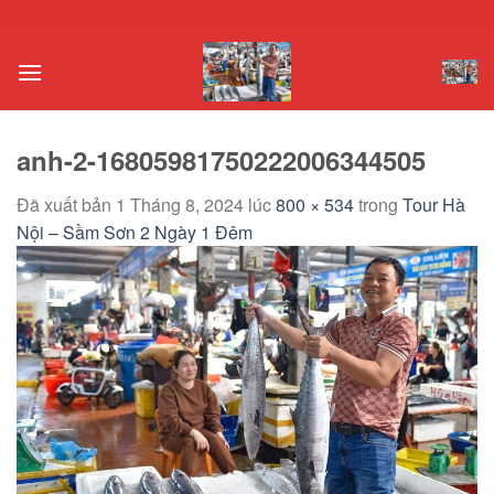
Chuyển
đến
nội
dung
anh-2-16805981750222006344505
Đã xuất bản
1 Tháng 8, 2024
lúc
800 × 534
trong
Tour Hà
Nội – Sầm Sơn 2 Ngày 1 Đêm