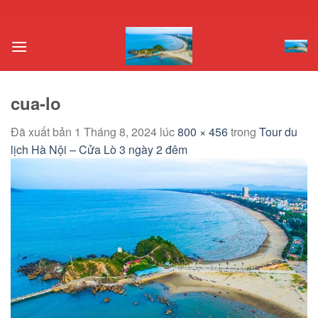
Chuyển
đến
nội
dung
cua-lo
Đã xuất bản
1 Tháng 8, 2024
lúc
800 × 456
trong
Tour du
lịch Hà Nội – Cửa Lò 3 ngày 2 đêm