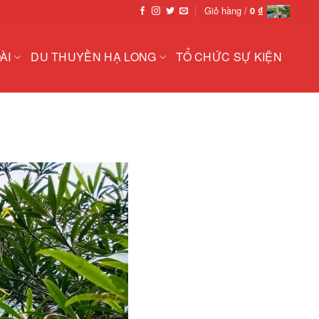
Giỏ hàng /
0
₫
ÀI
DU THUYỀN HẠ LONG
TỔ CHỨC SỰ KIỆN