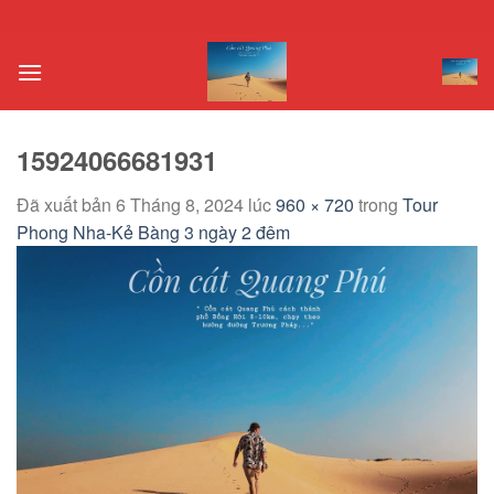
Chuyển
đến
nội
dung
15924066681931
Đã xuất bản
6 Tháng 8, 2024
lúc
960 × 720
trong
Tour
Phong Nha-Kẻ Bàng 3 ngày 2 đêm