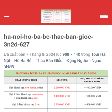
Chuyển
đến
nội
dung
ha-noi-ho-ba-be-thac-ban-gioc-
3n2d-627
Đã xuất bản
7 Tháng 8, 2024
lúc
968 × 440
trong
Tour Hà
Nội – Hồ Ba Bể – Thác Bản Giốc – Động Ngườm Ngao
3N2Đ