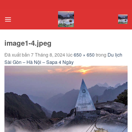
Chuyển
đến
nội
dung
image1-4.jpeg
Đã xuất bản
7 Tháng 8, 2024
lúc
650 × 650
trong
Du lịch
Sài Gòn – Hà Nội – Sapa 4 Ngày