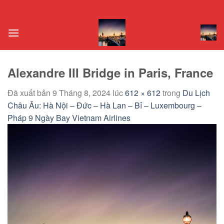
Chuyển
đến
nội
dung
Alexandre III Bridge in Paris, France
Đã xuất bản
9 Tháng 8, 2024
lúc
612 × 612
trong
Du Lịch
Châu Âu: Hà Nội – Đức – Hà Lan – Bỉ – Luxembourg –
Pháp 9 Ngày Bay Vietnam Airlines