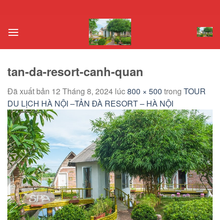
Chuyển
đến
nội
dung
tan-da-resort-canh-quan
Đã xuất bản
12 Tháng 8, 2024
lúc
800 × 500
trong
TOUR
DU LỊCH HÀ NỘI –TẢN ĐÀ RESORT – HÀ NỘI