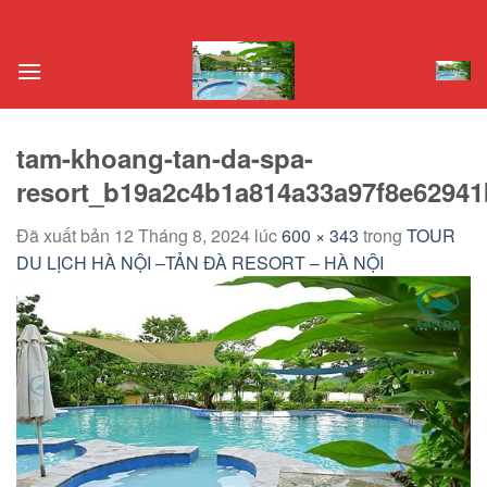
Chuyển
đến
nội
dung
tam-khoang-tan-da-spa-
resort_b19a2c4b1a814a33a97f8e62941
Đã xuất bản
12 Tháng 8, 2024
lúc
600 × 343
trong
TOUR
DU LỊCH HÀ NỘI –TẢN ĐÀ RESORT – HÀ NỘI