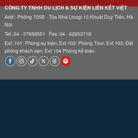
CÔNG TY TNHH DU LỊCH & SỰ KIỆN LIÊN KẾT VIỆT
Add : Phòng 705B - Tòa Nhà Licogi 13 Khuất Duy Tiến, Hà
Nội
Tel: 04 - 37858551 Fax: 04 - 62653718
Ext: 101: Phòng sự kiện; Ext 102: Phòng Tour; Ext 103: Đặt
phòng khách sạn; Ext 104 Phòng kế toán.