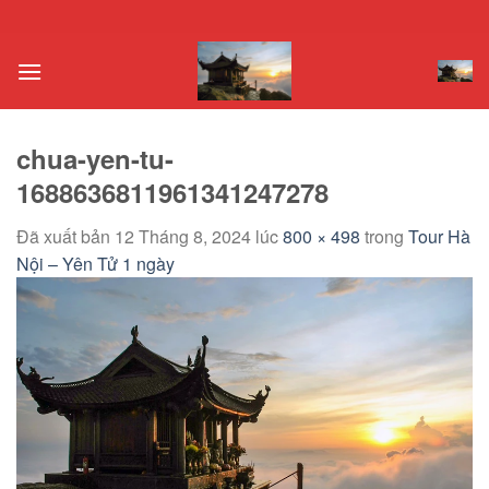
Chuyển
đến
nội
dung
chua-yen-tu-
1688636811961341247278
Đã xuất bản
12 Tháng 8, 2024
lúc
800 × 498
trong
Tour Hà
Nội – Yên Tử 1 ngày